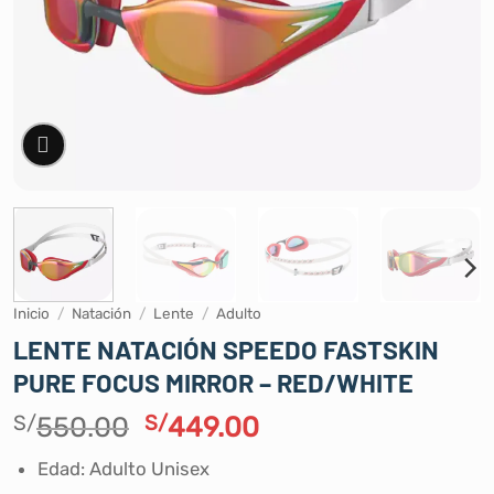
Inicio
/
Natación
/
Lente
/
Adulto
LENTE NATACIÓN SPEEDO FASTSKIN
PURE FOCUS MIRROR – RED/WHITE
El
El
S/
550.00
S/
449.00
precio
precio
Edad: Adulto Unisex
original
actual