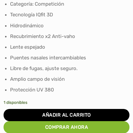
era:
es:
Categoría: Competición
S/550.00.
S/449.00.
Tecnología IQfit 3D
Hidrodinámico
Recubrimiento x2 Anti-vaho
Lente espejado
Puentes nasales intercambiables
Libre de fugas, ajuste seguro.
Amplio campo de visión
Protección UV 380
1 disponibles
AÑADIR AL CARRITO
COMPRAR AHORA