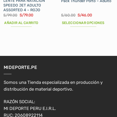
LENTE PARA NATACIÓN
Pack Thunder Porto – Adulto
SPEEDO JET ADULTO
ASSORTED 4 – ROJO
El
El
El
El
S/
99.00
S/
79.00
S/
60.00
S/
46.00
precio
precio
precio
precio
original
actual
original
actual
AÑADIR AL CARRITO
SELECCIONAR OPCIONES
era:
es:
era:
es:
S/99.00.
S/79.00.
S/60.00.
S/46.00.
Este
producto
tiene
múltiples
variantes.
Las
opciones
MIDEPORTE.PE
se
pueden
elegir
Somos una Tienda especializada en producción y
en
distribución de material deportivo.
la
página
RAZÓN SOCIAL:
de
MI DEPORTE PERU E.I.R.L.
producto
RUC: 20608922114