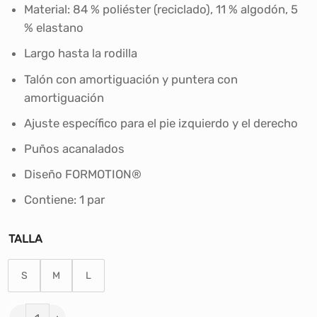
era:
es:
Material: 84 % poliéster (reciclado), 11 % algodón, 5
S/49.90.
S/41.00.
% elastano
Largo hasta la rodilla
Talón con amortiguación y puntera con
amortiguación
Ajuste específico para el pie izquierdo y el derecho
Puños acanalados
Diseño FORMOTION®
Contiene: 1 par
TALLA
S
M
L
MEDIAS DE FÚTBOL LARGAS ADIDAS AEROREADY ADI 23