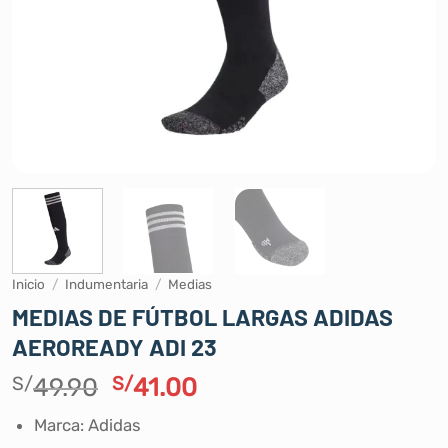
Inicio
/
Indumentaria
/
Medias
MEDIAS DE FÚTBOL LARGAS ADIDAS
AEROREADY ADI 23
El
El
S/
49.90
S/
41.00
precio
precio
Marca: Adidas
original
actual