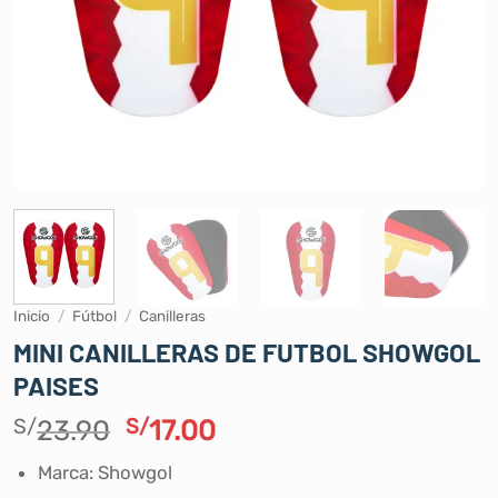
Inicio
/
Fútbol
/
Canilleras
MINI CANILLERAS DE FUTBOL SHOWGOL
PAISES
El
El
S/
23.90
S/
17.00
precio
precio
Marca: Showgol
original
actual