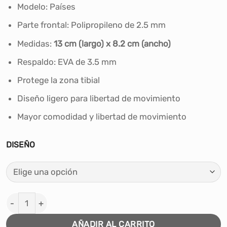
era:
es:
Modelo: Países
S/23.90.
S/17.00.
Parte frontal:
Polipropileno
de 2.5 mm
Medidas:
13 cm (largo) x 8.2 cm (ancho)
Respaldo: EVA de 3.5 mm
Protege la zona tibial
Diseño ligero para libertad de movimiento
Mayor comodidad y libertad de movimiento
DISEÑO
MINI CANILLERAS DE FUTBOL SHOWGOL PAISES cantida
AÑADIR AL CARRITO