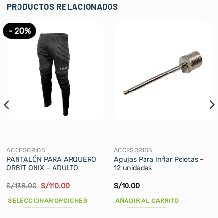
PRODUCTOS RELACIONADOS
- 20%
ACCESORIOS
ACCESORIOS
PANTALÓN PARA ARQUERO
Agujas Para Inflar Pelotas –
ORBIT ONIX – ADULTO
12 unidades
El
El
S/
138.00
S/
110.00
S/
10.00
precio
precio
original
actual
SELECCIONAR OPCIONES
AÑADIR AL CARRITO
era:
es:
S/138.00.
S/110.00.
Este