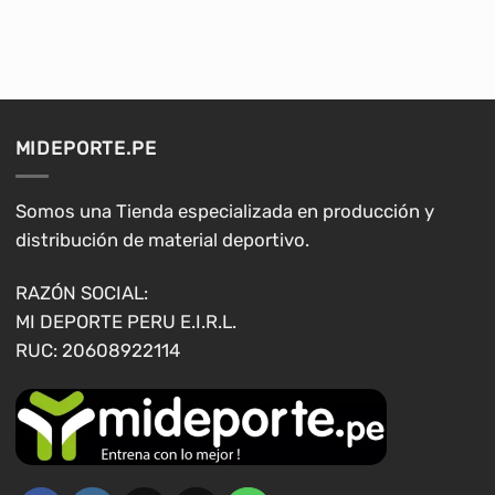
producto
tiene
múltiples
variantes.
Las
opciones
MIDEPORTE.PE
se
pueden
elegir
Somos una Tienda especializada en producción y
en
distribución de material deportivo.
la
página
RAZÓN SOCIAL:
de
MI DEPORTE PERU E.I.R.L.
producto
RUC: 20608922114