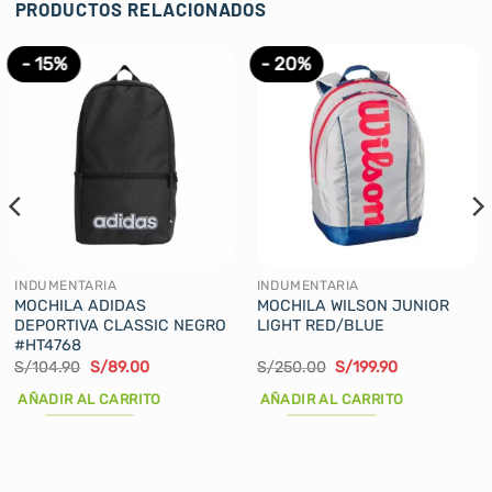
PRODUCTOS RELACIONADOS
- 15%
- 20%
INDUMENTARIA
INDUMENTARIA
MOCHILA ADIDAS
MOCHILA WILSON JUNIOR
DEPORTIVA CLASSIC NEGRO
LIGHT RED/BLUE
#HT4768
El
El
El
El
S/
104.90
S/
89.00
S/
250.00
S/
199.90
precio
precio
precio
precio
original
actual
original
actual
AÑADIR AL CARRITO
AÑADIR AL CARRITO
era:
es:
era:
es:
S/104.90.
S/89.00.
S/250.00.
S/199.90.