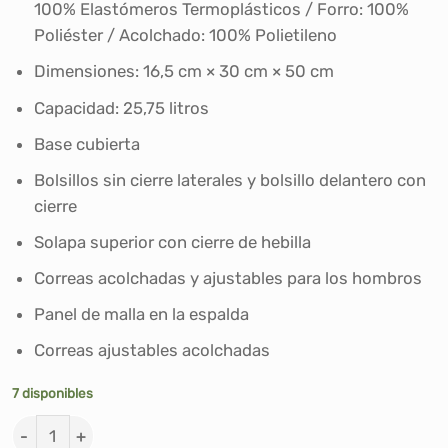
S/149.90.
S/132.00.
100% Elastómeros Termoplásticos / Forro: 100%
Poliéster / Acolchado: 100% Polietileno
Dimensiones: 16,5 cm × 30 cm × 50 cm
Capacidad: 25,75 litros
Base cubierta
Bolsillos sin cierre laterales y bolsillo delantero con
cierre
Solapa superior con cierre de hebilla
Correas acolchadas y ajustables para los hombros
Panel de malla en la espalda
Correas ajustables acolchadas
7 disponibles
MOCHILA CAMPER ADIDAS 4ATHLTS cantidad