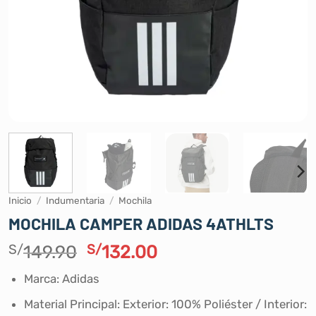
Inicio
/
Indumentaria
/
Mochila
MOCHILA CAMPER ADIDAS 4ATHLTS
El
El
S/
149.90
S/
132.00
precio
precio
Marca: Adidas
original
actual
era:
es:
Material Principal: Exterior: 100% Poliéster / Interior: