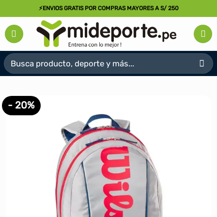
Saltar
⚡ENVIOS GRATIS POR COMPRAS MAYORES A S/ 250
al
contenido
Buscar
por:
- 20%