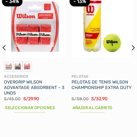
- 34%
- 13%
ACCESORIOS
PELOTAS
OVERGRIP WILSON
PELOTAS DE TENIS WILSON
ADVANTAGE ABSORBENT – 3
CHAMPIONSHIP EXTRA DUTY
UNDS
El
El
El
El
S/
45.00
S/
29.90
S/
38.00
S/
32.90
precio
precio
precio
precio
original
actual
original
actual
SELECCIONAR OPCIONES
AÑADIR AL CARRITO
era:
es:
era:
es:
S/45.00.
S/29.90.
S/38.00.
S/32.90.
Este
producto
tiene
múltiples