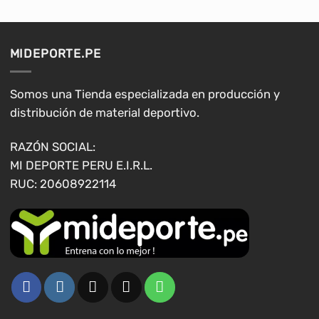
variantes.
Las
opciones
MIDEPORTE.PE
se
pueden
elegir
Somos una Tienda especializada en producción y
en
distribución de material deportivo.
la
página
RAZÓN SOCIAL:
de
MI DEPORTE PERU E.I.R.L.
producto
RUC: 20608922114