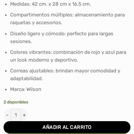
era:
es:
Medidas: 42 cm. x 28 cm x 16.5 cm.
S/250.00.
S/199.90.
Compartimentos múltiples: almacenamiento para
raquetas y accesorios.
Diseño ligero y cómodo: perfecto para largas
sesiones.
Colores vibrantes: combinación de rojo y azul para
un look moderno y deportivo.
Correas ajustables: brindan mayor comodidad y
adaptabilidad.
Marca: Wilson
2 disponibles
MOCHILA WILSON JUNIOR LIGHT RED/BLUE cantidad
AÑADIR AL CARRITO