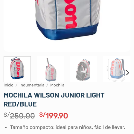
Inicio
/
Indumentaria
/
Mochila
MOCHILA WILSON JUNIOR LIGHT
RED/BLUE
El
El
S/
250.00
S/
199.90
precio
precio
Tamaño compacto: ideal para niños, fácil de llevar.
original
actual