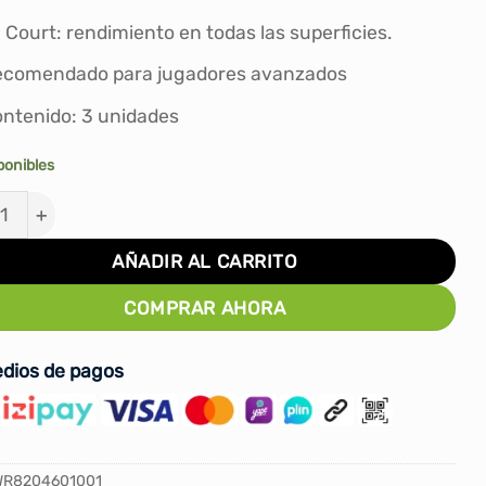
original
actual
era:
es:
l Court: rendimiento en todas las superficies.
S/50.00.
S/41.90.
comendado para jugadores avanzados
ntenido: 3 unidades
ponibles
TAS DE TENIS WILSON ROLAND GARROS ALL COURT X3 
AÑADIR AL CARRITO
COMPRAR AHORA
dios de pagos
WR8204601001