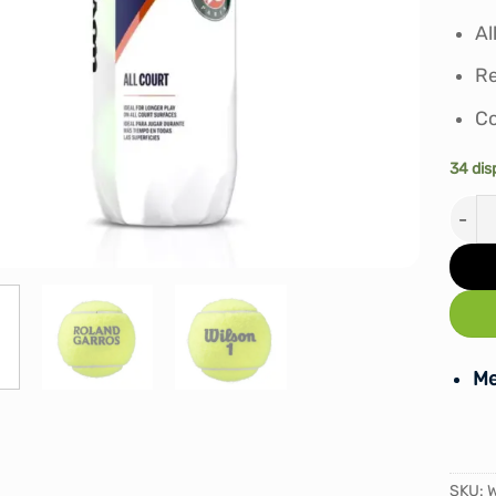
Al
Re
Co
34 dis
PELO
Me
SKU: