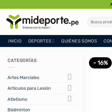
Saltar
al
contenido
Buscar
por:
INICIO
DEPORTES
QUIÉNES SOMOS
CO
CATEGORÍAS
- 16%
Artes Marciales
Artículos para Lesión
Atletismo
Bádminton