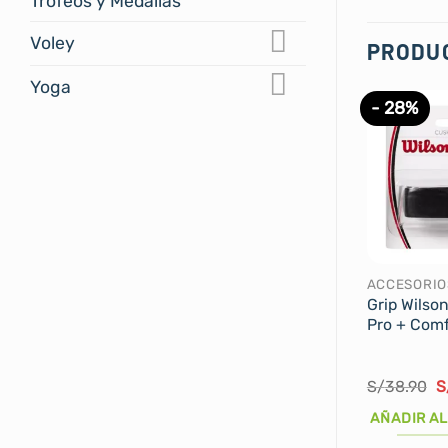
Trofeos y Medallas
Voley
PRODU
Yoga
- 28%
ACCESORIO
Grip Wilso
Pro + Comf
E
S/
38.90
S
p
o
AÑADIR AL
e
S