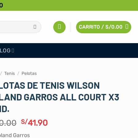
0
CARRITO /
S/
0.00
LOG
/
Tenis
/
Pelotas
LOTAS DE TENIS WILSON
LAND GARROS ALL COURT X3
ID.
El
El
0.00
S/
41.90
precio
precio
land Garros