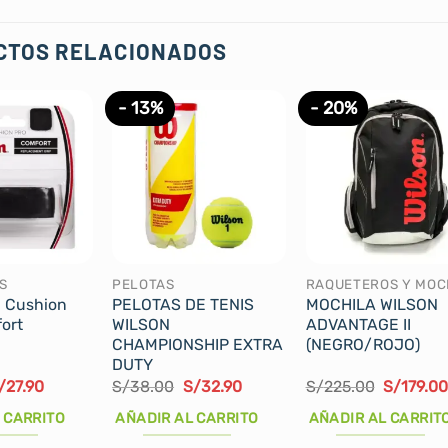
CTOS RELACIONADOS
- 13%
- 20%
S
PELOTAS
n Cushion
PELOTAS DE TENIS
MOCHILA WILSON
ort
WILSON
ADVANTAGE II
CHAMPIONSHIP EXTRA
(NEGRO/ROJO)
DUTY
l
El
El
El
El
/
27.90
S/
38.00
S/
32.90
S/
225.00
S/
179.0
recio
precio
precio
precio
precio
riginal
actual
original
actual
original
 CARRITO
AÑADIR AL CARRITO
AÑADIR AL CARRIT
ra:
es:
era:
es:
era:
/38.90.
S/27.90.
S/38.00.
S/32.90.
S/225.00