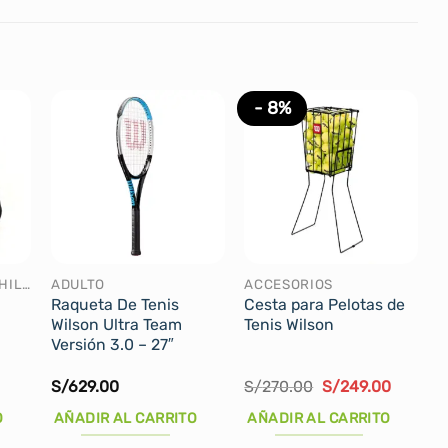
- 8%
RAQUETEROS Y MOCHILAS
ADULTO
ACCESORIOS
Raqueta De Tenis
Cesta para Pelotas de
Wilson Ultra Team
Tenis Wilson
Versión 3.0 – 27″
El
El
El
0
S/
629.00
S/
270.00
S/
249.00
precio
precio
precio
actual
original
actual
O
AÑADIR AL CARRITO
AÑADIR AL CARRITO
es:
era:
es:
.
S/179.00.
S/270.00.
S/249.0