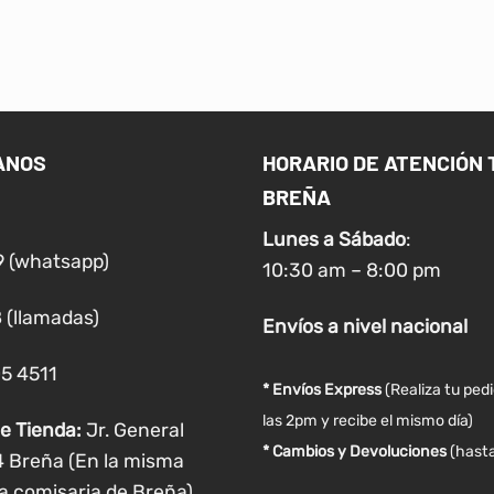
ANOS
HORARIO DE ATENCIÓN 
BREÑA
Lunes a
Sábado
:
9 (whatsapp)
10:30 am – 8:00 pm
 (llamadas)
Envíos
a nivel
nacional
05 4511
* Envíos Express
(Realiza tu ped
las 2pm y recibe el mismo día)
e Tienda:
Jr. General
* Cambios y Devoluciones
(hasta
4 Breña (En la misma
a comisaria de Breña)