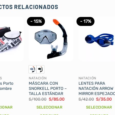
CTOS RELACIONADOS
- 15%
- 17%
S
NATACIÓN
NATACIÓN
s Porto
MÁSCARA CON
LENTES PARA
Hombre
SNORKELL PORTO –
NATACIÓN ARROW
TALLA ESTÁNDAR
MIRROR ESPEJAD
El
El
El
E
S/
100.00
S/
85.00
S/
42.00
S/
35.00
precio
precio
precio
p
original
actual
original
a
CIONAR
SELECCIONAR
SELECCIONAR
era:
es:
era:
e
S/100.00.
S/85.00.
S/42.00.
S