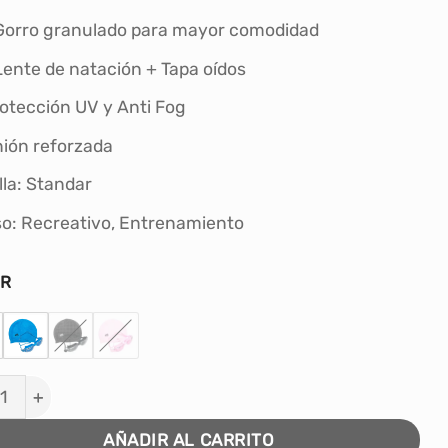
S/29.90.
S/23.00.
Gorro granulado para mayor comodidad
Lente de natación + Tapa oídos
otección UV y Anti Fog
ión reforzada
lla: Standar
o: Recreativo, Entrenamiento
OR
 DE NATACIÓN WINNER ADULTO COLORES cantidad
AÑADIR AL CARRITO