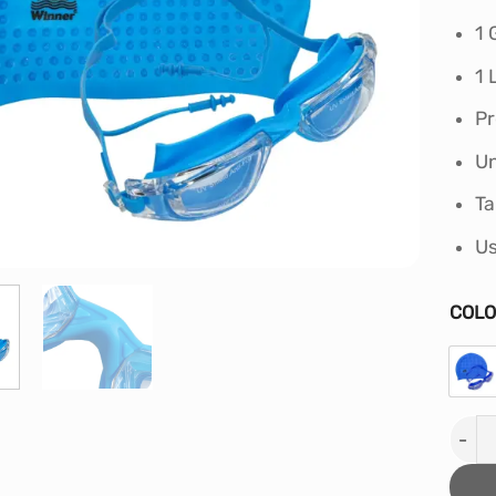
1 
1 
Pr
Un
Ta
Us
COL
PACK