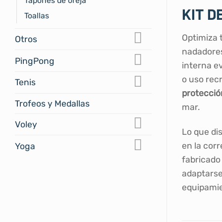
Tapones de oreja
KIT D
Toallas
Optimiza 
Otros
nadadores
PingPong
interna e
o uso rec
Tenis
protecció
Trofeos y Medallas
mar.
Voley
Lo que dis
en la cor
Yoga
fabricado
adaptarse
equipamie