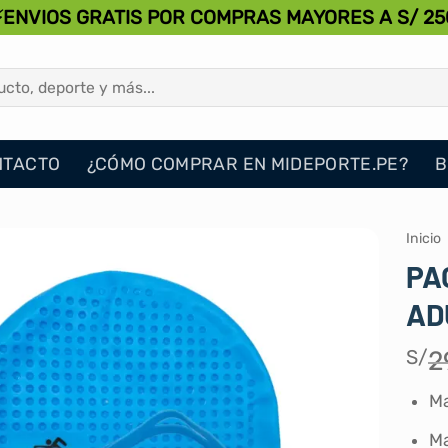
⚡ENVIOS GRATIS POR COMPRAS MAYORES A S/ 25
NTACTO
¿CÓMO COMPRAR EN MIDEPORTE.PE?
B
Inicio
PA
AD
S/
2
Ma
Ma