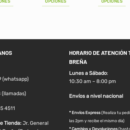
ONES
OPCIONES
OPCIONES
Este
Este
producto
producto
tiene
tiene
múltiples
múltiples
variantes.
variantes.
Las
Las
ANOS
HORARIO DE ATENCIÓN 
opciones
opciones
BREÑA
se
se
pueden
pueden
Lunes a
Sábado
:
elegir
elegir
9 (whatsapp)
10:30 am – 8:00 pm
en
en
la
la
 (llamadas)
Envíos
a nivel
nacional
página
página
de
de
05 4511
producto
producto
* Envíos Express
(Realiza tu ped
las 2pm y recibe el mismo día)
e Tienda:
Jr. General
* Cambios y Devoluciones
(hasta