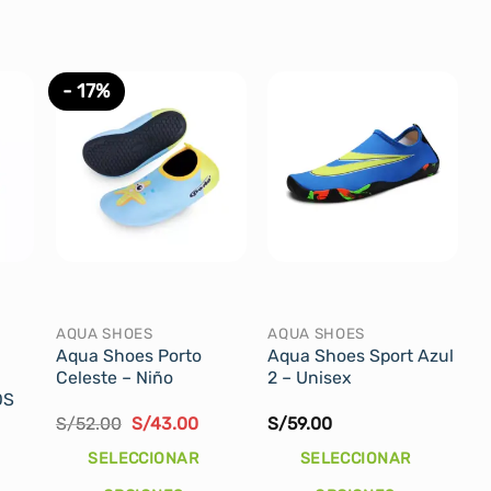
- 17%
AQUA SHOES
AQUA SHOES
Aqua Shoes Porto
Aqua Shoes Sport Azul
Celeste – Niño
2 – Unisex
OS
l
El
El
S/
52.00
S/
43.00
S/
59.00
recio
precio
precio
ctual
original
actual
SELECCIONAR
SELECCIONAR
s:
era:
es:
/35.00.
S/52.00.
S/43.00.