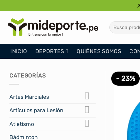
Saltar
al
contenido
Buscar
por:
INICIO
DEPORTES
QUIÉNES SOMOS
CO
CATEGORÍAS
- 23%
Artes Marciales
Artículos para Lesión
Atletismo
Bádminton