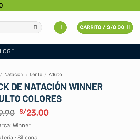
0
CARRITO /
S/
0.00
LOG
/
Natación
/
Lente
/
Adulto
CK DE NATACIÓN WINNER
ULTO COLORES
El
El
9.90
S/
23.00
precio
precio
rca: Winner
original
actual
era:
es:
terial: Silicona