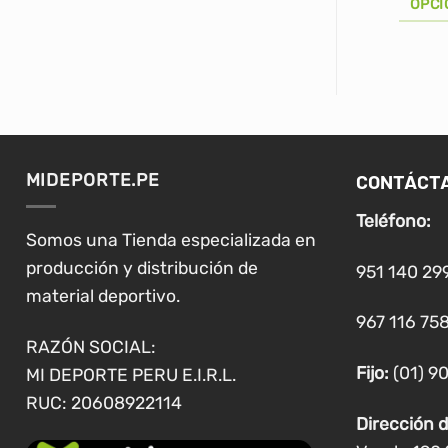
OPCI
Este
producto
tiene
múltiples
variantes.
Las
CONTÁCT
MIDEPORTE.PE
opciones
se
Teléfono:
pueden
Somos una Tienda especializada en
elegir
producción y distribución de
951 140 29
en
material deportivo.
la
967 116 758
página
RAZÓN SOCIAL:
de
Fijo:
(01) 9
MI DEPORTE PERU E.I.R.L.
producto
RUC: 20608922114
Dirección d