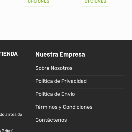
OPCIONES
OPCIONES
Este
Este
producto
producto
tiene
tiene
múltiples
múltiples
variantes.
variantes.
Las
Las
TIENDA
Nuestra Empresa
opciones
opciones
se
se
Sobre Nosotros
pueden
pueden
elegir
elegir
Política de Privacidad
en
en
la
la
Política de Envío
página
página
de
de
Términos y Condiciones
producto
producto
ido antes de
Contáctenos
 7 días)