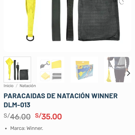
Inicio
/
Natación
PARACAIDAS DE NATACIÓN WINNER
DLM-013
El
El
S/
46.00
S/
35.00
precio
precio
Marca: Winner.
original
actual