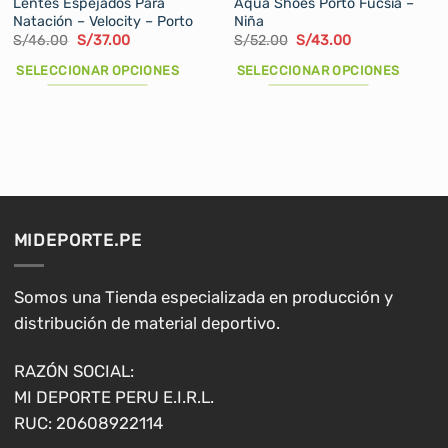
Lentes Espejados Para
Aqua Shoes Porto Fucsia –
Natación – Velocity – Porto
Niña
El
El
El
El
S/
46.00
S/
37.00
S/
52.00
S/
43.00
precio
precio
precio
precio
original
actual
original
actual
SELECCIONAR OPCIONES
SELECCIONAR OPCIONES
era:
es:
era:
es:
S/46.00.
S/37.00.
S/52.00.
S/43.00.
Este
Este
producto
producto
tiene
tiene
múltiples
múltiples
variantes.
variantes.
Las
Las
opciones
opciones
MIDEPORTE.PE
se
se
pueden
pueden
elegir
elegir
Somos una Tienda especializada en producción y
en
en
distribución de material deportivo.
la
la
página
página
RAZÓN SOCIAL:
de
de
MI DEPORTE PERU E.I.R.L.
producto
producto
RUC: 20608922114