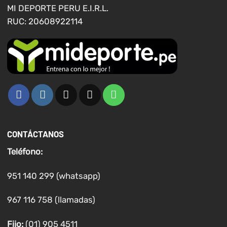
de
de
MI DEPORTE PERU E.I.R.L.
producto
producto
RUC: 20608922114
CONTÁCTANOS
Teléfono:
951 140 299 (whatsapp)
967 116 758 (llamadas)
Fijo:
(01) 905 4511