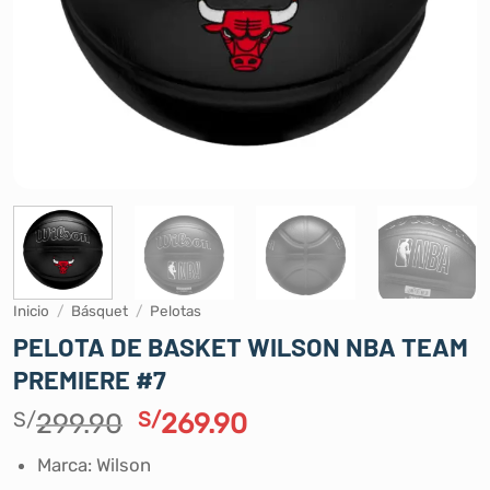
Inicio
/
Básquet
/
Pelotas
PELOTA DE BASKET WILSON NBA TEAM
PREMIERE #7
El
El
S/
299.90
S/
269.90
precio
precio
Marca: Wilson
original
actual