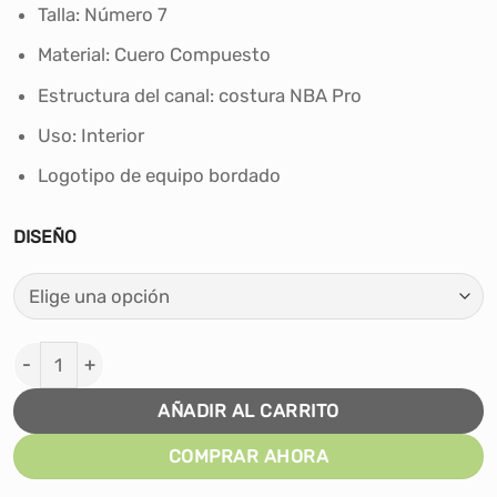
era:
es:
Talla: Número 7
S/299.90.
S/269.90.
Material: Cuero Compuesto
Estructura del canal: costura NBA Pro
Uso: Interior
Logotipo de equipo bordado
DISEÑO
PELOTA DE BASKET WILSON NBA TEAM PREMIERE #7 ca
AÑADIR AL CARRITO
COMPRAR AHORA