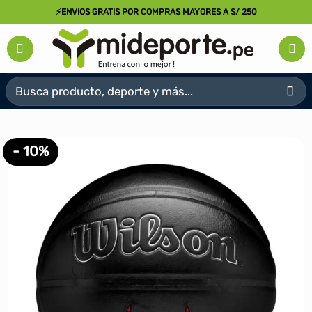
Saltar
⚡ENVIOS GRATIS POR COMPRAS MAYORES A S/ 250
al
contenido
Buscar
por:
- 10%