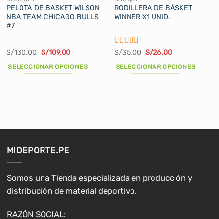
PELOTA DE BASKET WILSON
RODILLERA DE BÁSKET
NBA TEAM CHICAGO BULLS
WINNER X1 UNID.
#7
Valorado
El
El
El
El
S/
130.00
S/
109.00
S/
35.00
S/
26.00
precio
precio
precio
precio
con
5
de 5
original
actual
original
actual
SELECCIONAR OPCIONES
SELECCIONAR OPCIONES
era:
es:
era:
es:
S/130.00.
S/109.00.
S/35.00.
S/26.00.
Este
Este
producto
producto
tiene
tiene
múltiples
múltiples
variantes.
variantes.
Las
Las
opciones
opciones
MIDEPORTE.PE
se
se
pueden
pueden
elegir
elegir
Somos una Tienda especializada en producción y
en
en
distribución de material deportivo.
la
la
página
página
RAZÓN SOCIAL: