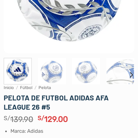
Inicio
/
Fútbol
/
Pelota
PELOTA DE FUTBOL ADIDAS AFA
LEAGUE 26 #5
El
El
S/
139.90
S/
129.00
precio
precio
Marca: Adidas
original
actual