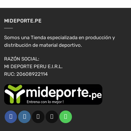
variantes.
variantes.
Las
Las
opciones
opciones
MIDEPORTE.PE
se
se
pueden
pueden
elegir
elegir
Somos una Tienda especializada en producción y
en
en
distribución de material deportivo.
la
la
página
página
RAZÓN SOCIAL:
de
de
MI DEPORTE PERU E.I.R.L.
producto
producto
RUC: 20608922114