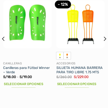
- 12%
CANILLERAS
ACCESORIOS
Canilleras para Fútbol Winner
SILUETA HUMANA BARRERA
– Verde
PARA TIRO LIBRE 1.75 MTS
Rango
El
El
S/
18.00
-
S/
19.00
S/
260.00
S/
229.00
de
precio
precio
precios:
original
actual
SELECCIONAR OPCIONES
SELECCIONAR OPCIONES
desde
era:
es:
S/18.00
S/260.00.
S/229.00.
Este
Este
hasta
producto
producto
S/19.00
tiene
tiene
múltiples
múltiples