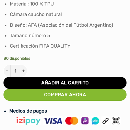
era:
es:
Material: 100 % TPU
S/139.90.
S/129.00.
Cámara caucho natural
Diseño: AFA (Asociación del Fútbol Argentino)
Tamaño número 5
Certificación FIFA QUALITY
80 disponibles
PELOTA DE FUTBOL ADIDAS AFA LEAGUE 26 #5 cantida
AÑADIR AL CARRITO
COMPRAR AHORA
Medios de pagos