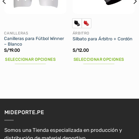
CANILLERAS
ÁRBITRO
Canilleras para Fútbol Winner
Silbato para Árbitro + Cordón
– Blanco
S/
19.00
S/
12.00
SELECCIONAR OPCIONES
SELECCIONAR OPCIONES
Este
Este
producto
producto
tiene
tiene
múltiples
múltiples
variantes.
variantes.
Las
Las
opciones
opciones
MIDEPORTE.PE
se
se
pueden
pueden
elegir
elegir
Somos una Tienda especializada en producción y
en
en
distribución de material deportivo.