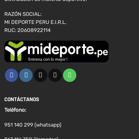
la
la
página
página
RAZÓN SOCIAL:
de
de
MI DEPORTE PERU E.I.R.L.
producto
producto
RUC: 20608922114
CONTÁCTANOS
Teléfono:
951 140 299 (whatsapp)