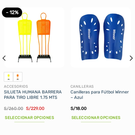
- 12%
ACCESORIOS
CANILLERAS
SILUETA HUMANA BARRERA
Canilleras para Fútbol Winner
PARA TIRO LIBRE 1.75 MTS
– Azul
El
El
S/
260.00
S/
229.00
S/
18.00
precio
precio
original
actual
SELECCIONAR OPCIONES
SELECCIONAR OPCIONES
era:
es:
S/260.00.
S/229.00.
Este
Este
producto
producto