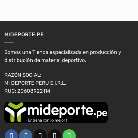
tiene
tiene
múltiples
múltiples
variantes.
variantes.
Las
Las
opciones
opciones
MIDEPORTE.PE
se
se
pueden
pueden
elegir
elegir
Somos una Tienda especializada en producción y
en
en
distribución de material deportivo.
la
la
página
página
RAZÓN SOCIAL:
de
de
MI DEPORTE PERU E.I.R.L.
producto
producto
RUC: 20608922114