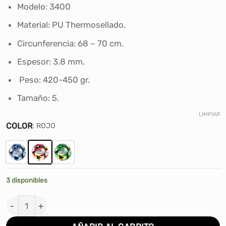
era:
es:
Modelo: 3400
S/81.50.
S/69.00.
Material: PU Thermosellado.
Circunferencia: 68 – 70 cm.
Espesor: 3.8 mm.
Peso: 420-450 gr.
Tamaño: 5.
LIMPIAR
COLOR
:
ROJO
3 disponibles
PELOTA DE FUTBOL SHOWGOL SHO-3400 THERMOSELLA