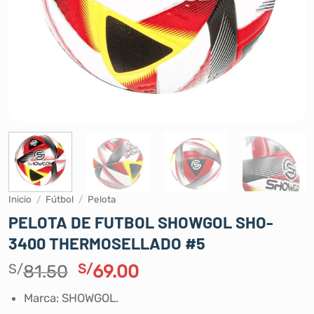
Inicio
/
Fútbol
/
Pelota
PELOTA DE FUTBOL SHOWGOL SHO-
3400 THERMOSELLADO #5
El
El
S/
81.50
S/
69.00
precio
precio
Marca: SHOWGOL.
original
actual