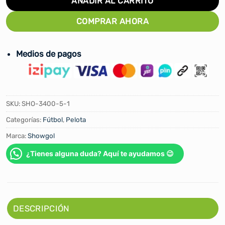
AÑADIR AL CARRITO
COMPRAR AHORA
Medios de pagos
SKU:
SHO-3400-5-1
Categorías:
Fútbol
,
Pelota
Marca:
Showgol
¿Tienes alguna duda? Aquí te ayudamos 😉
DESCRIPCIÓN