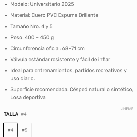
era:
es:
Modelo: Universitario 2025
S/56.00.
S/39.90.
Material: Cuero PVC Espuma Brillante
Tamaño Nro. 4 y 5
Peso: 400 – 450 g
Circunferencia oficial: 68–71 cm
Válvula estándar resistente y fácil de inflar
Ideal para entrenamientos, partidos recreativos y
uso diario.
Superficie recomendada: Césped natural o sintético,
Losa deportiva
LIMPIAR
TALLA
:
#4
#4
#5