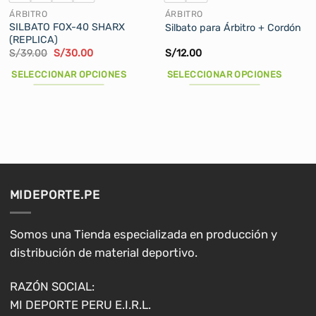
ÁRBITRO
ÁRBITRO
SILBATO FOX-40 SHARX
Silbato para Árbitro + Cordón
(REPLICA)
El
El
S/
39.00
S/
30.00
S/
12.00
precio
precio
original
actual
SELECCIONAR OPCIONES
SELECCIONAR OPCIONES
era:
es:
S/39.00.
S/30.00.
Este
Este
producto
producto
tiene
tiene
múltiples
múltiples
variantes.
variantes.
Las
Las
opciones
opciones
MIDEPORTE.PE
se
se
pueden
pueden
elegir
elegir
Somos una Tienda especializada en producción y
en
en
distribución de material deportivo.
la
la
página
página
RAZÓN SOCIAL:
de
de
MI DEPORTE PERU E.I.R.L.
producto
producto