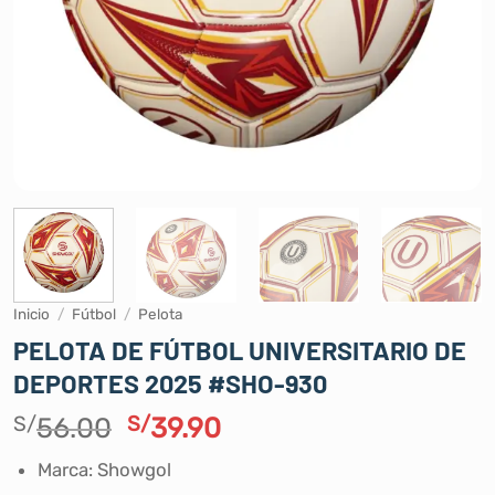
Inicio
/
Fútbol
/
Pelota
PELOTA DE FÚTBOL UNIVERSITARIO DE
DEPORTES 2025 #SHO-930
El
El
S/
56.00
S/
39.90
precio
precio
Marca: Showgol
original
actual