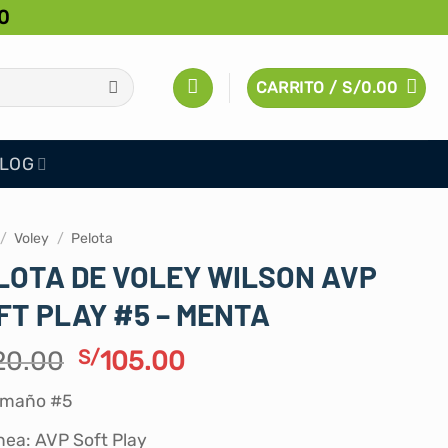
0
CARRITO /
S/
0.00
LOG
/
Voley
/
Pelota
LOTA DE VOLEY WILSON AVP
FT PLAY #5 – MENTA
El
El
20.00
S/
105.00
precio
precio
amaño #5
original
actual
era:
es:
nea: AVP Soft Play