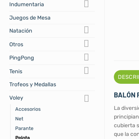
Indumentaria
Juegos de Mesa
Natación
Otros
PingPong
Tenis
DESCRI
Trofeos y Medallas
BALÓN 
Voley
La diversi
Accesorios
principian
Net
cubierta 
Parante
que la co
Pelota