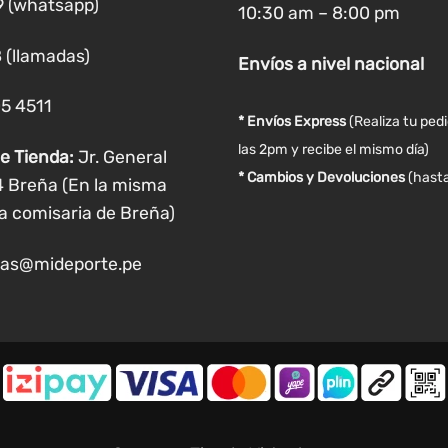
9 (whatsapp)
10:30 am – 8:00 pm
en
en
la
la
 (llamadas)
Envíos
a nivel
nacional
página
página
de
de
05 4511
producto
producto
* Envíos Express
(Realiza tu ped
las 2pm y recibe el mismo día)
e Tienda:
Jr. General
* Cambios y Devoluciones
(hasta
4 Breña (En la misma
a comisaria de Breña)
as@mideporte.pe