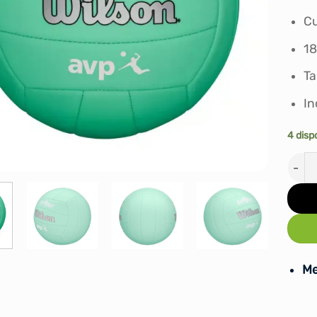
Cu
18
Ta
In
4 disp
PELO
Me