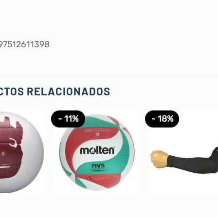
097512611398
CTOS RELACIONADOS
- 11%
- 18%