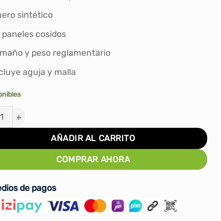
S/120.00.
S/105.00.
ero sintético
 paneles cosidos
maño y peso reglamentario
cluye aguja y malla
onibles
TA DE VOLEY WILSON AVP SOFT PLAY #5 - MENTA cant
AÑADIR AL CARRITO
COMPRAR AHORA
dios de pagos