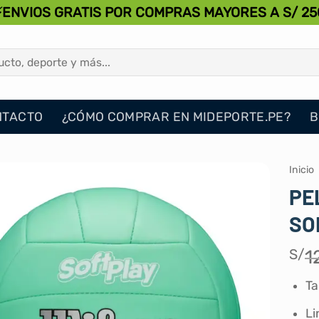
⚡ENVIOS GRATIS POR COMPRAS MAYORES A S/ 25
NTACTO
¿CÓMO COMPRAR EN MIDEPORTE.PE?
B
Inicio
PE
SO
S/
1
T
Li