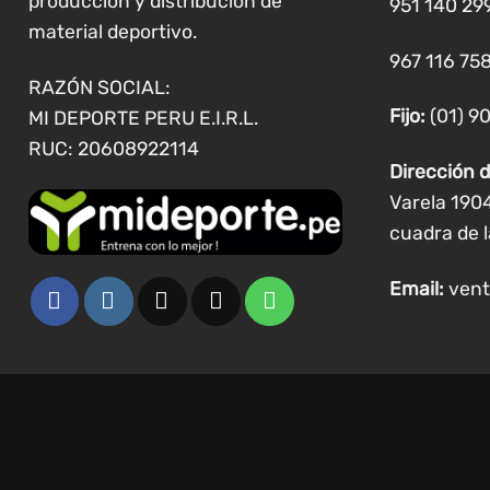
producción y distribución de
951 140 29
material deportivo.
967 116 758
RAZÓN SOCIAL:
Fijo:
(01) 9
MI DEPORTE PERU E.I.R.L.
RUC: 20608922114
Dirección d
Varela 190
cuadra de l
Email:
vent