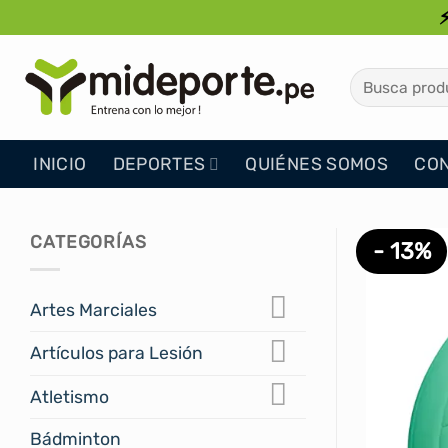
Saltar
al
contenido
Buscar
por:
INICIO
DEPORTES
QUIÉNES SOMOS
CO
CATEGORÍAS
- 13%
Artes Marciales
Artículos para Lesión
Atletismo
Bádminton