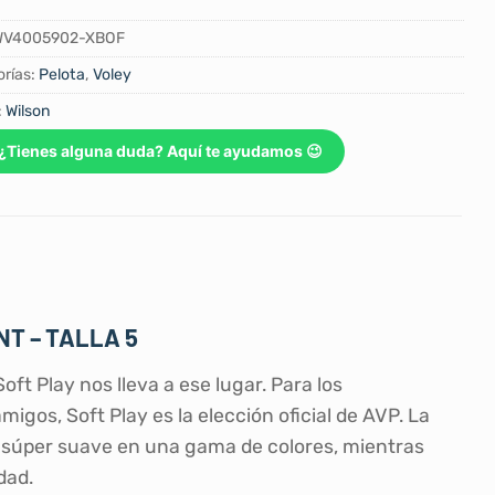
WV4005902-XBOF
rías:
Pelota
,
Voley
:
Wilson
¿Tienes alguna duda? Aquí te ayudamos 😉
T – TALLA 5
ft Play nos lleva a ese lugar. Para los
igos, Soft Play es la elección oficial de AVP. La
n súper suave en una gama de colores, mientras
dad.