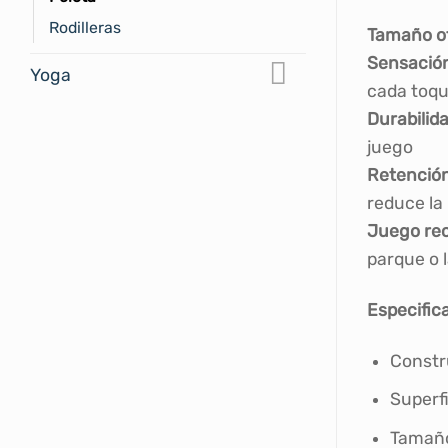
Rodilleras
Tamaño of
Sensació
Yoga
cada toq
Durabilid
juego
Retención
reduce la 
Juego rec
parque o l
Especific
Constru
Superfi
Tamaño 