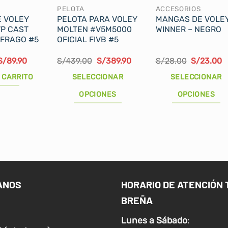
PELOTA
ACCESORIOS
E VOLEY
PELOTA PARA VOLEY
MANGAS DE VOLE
VP CAST
MOLTEN #V5M5000
WINNER – NEGRO
FRAGO #5
OFICIAL FIVB #5
El
El
El
El
El
E
S/
89.90
S/
439.00
S/
389.90
S/
28.00
S/
23.00
precio
precio
precio
precio
precio
p
original
actual
original
actual
original
a
 CARRITO
SELECCIONAR
SELECCIONAR
era:
es:
era:
es:
era:
e
S/109.00.
S/89.90.
S/439.00.
S/389.90.
S/28.00.
S
OPCIONES
OPCIONES
Este
Este
producto
producto
tiene
tiene
múltiples
múltiples
variantes.
variantes.
Las
Las
ANOS
HORARIO DE ATENCIÓN 
opciones
opciones
BREÑA
se
se
pueden
pueden
Lunes a
Sábado
:
elegir
elegir