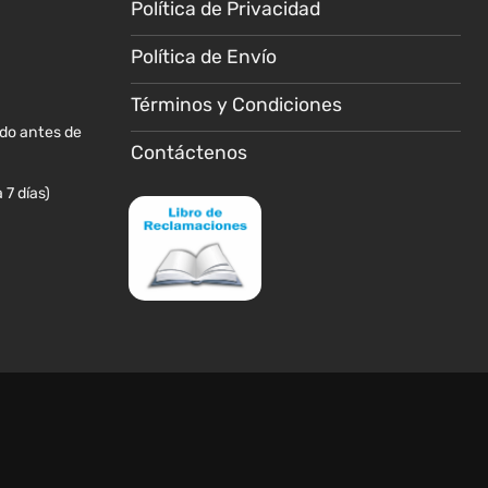
Política de Privacidad
en
la
Política de Envío
página
de
Términos y Condiciones
producto
ido antes de
Contáctenos
 7 días)