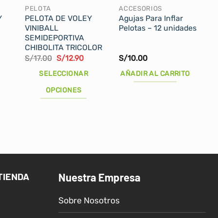
PELOTA
ACCESORIOS
Y
PELOTA DE VOLEY
Agujas Para Inflar
VINIBALL
Pelotas – 12 unidades
SEMIDEPORTIVA
CHIBOLITA TRICOLOR
l
El
El
S/
17.00
S/
12.90
S/
10.00
recio
precio
precio
ctual
original
actual
SELECCIONAR
AÑADIR AL CARRITO
s:
era:
es:
/23.00.
S/17.00.
S/12.90.
OPCIONES
Este
producto
tiene
múltiples
variantes.
Las
TIENDA
Nuestra Empresa
opciones
se
Sobre Nosotros
pueden
elegir