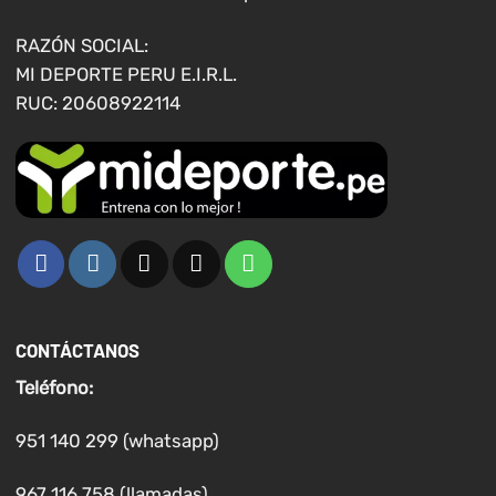
la
página
RAZÓN SOCIAL:
de
MI DEPORTE PERU E.I.R.L.
producto
RUC: 20608922114
CONTÁCTANOS
Teléfono:
951 140 299 (whatsapp)
967 116 758 (llamadas)