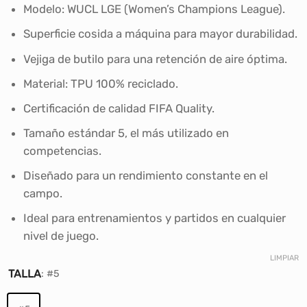
era:
es:
Modelo: WUCL LGE (Women’s Champions League).
S/180.00.
S/129.00.
Superficie cosida a máquina para mayor durabilidad.
Vejiga de butilo para una retención de aire óptima.
Material: TPU 100% reciclado.
Certificación de calidad FIFA Quality.
Tamaño estándar 5, el más utilizado en
competencias.
Diseñado para un rendimiento constante en el
campo.
Ideal para entrenamientos y partidos en cualquier
nivel de juego.
LIMPIAR
TALLA
:
#5