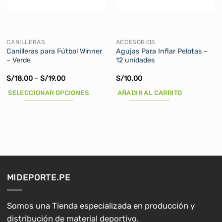
CANILLERAS
ACCESORIOS
Canilleras para Fútbol Winner
Agujas Para Inflar Pelotas –
– Verde
12 unidades
Rango
S/
18.00
-
S/
19.00
S/
10.00
de
precios:
SELECCIONAR OPCIONES
AÑADIR AL CARRITO
desde
S/18.00
Este
hasta
producto
S/19.00
tiene
múltiples
variantes.
Las
opciones
MIDEPORTE.PE
se
pueden
elegir
Somos una Tienda especializada en producción y
en
distribución de material deportivo.