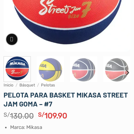
Inicio
/
Básquet
/
Pelotas
PELOTA PARA BASKET MIKASA STREET
JAM GOMA – #7
El
El
S/
130.00
S/
109.90
precio
precio
Marca: Mikasa
original
actual