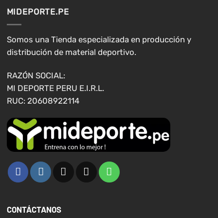
opciones
opciones
MIDEPORTE.PE
se
se
pueden
pueden
elegir
elegir
Somos una Tienda especializada en producción y
en
en
distribución de material deportivo.
la
la
página
página
RAZÓN SOCIAL:
de
de
MI DEPORTE PERU E.I.R.L.
producto
producto
RUC: 20608922114
CONTÁCTANOS