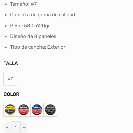
era:
es:
Tamaño: #7
S/130.00.
S/109.90.
Cubierta de goma de calidad.
Peso: 580-620gr.
Diseño de 8 paneles
Tipo de cancha
: Exterior
TALLA
#7
COLOR
PELOTA PARA BASKET MIKASA STREET JAM GOMA - #7 