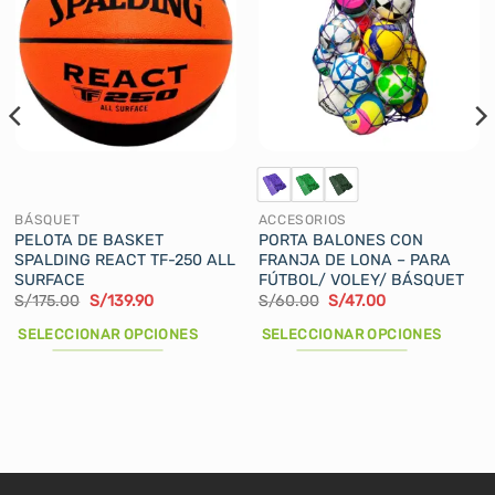
BÁSQUET
ACCESORIOS
PELOTA DE BASKET
PORTA BALONES CON
SPALDING REACT TF-250 ALL
FRANJA DE LONA – PARA
SURFACE
FÚTBOL/ VOLEY/ BÁSQUET
El
El
El
El
S/
175.00
S/
139.90
S/
60.00
S/
47.00
precio
precio
precio
precio
original
actual
original
actual
SELECCIONAR OPCIONES
SELECCIONAR OPCIONES
era:
es:
era:
es:
S/175.00.
S/139.90.
S/60.00.
S/47.00.
Este
Este
producto
producto
tiene
tiene
múltiples
múltiples
variantes.
variantes.
Las
Las