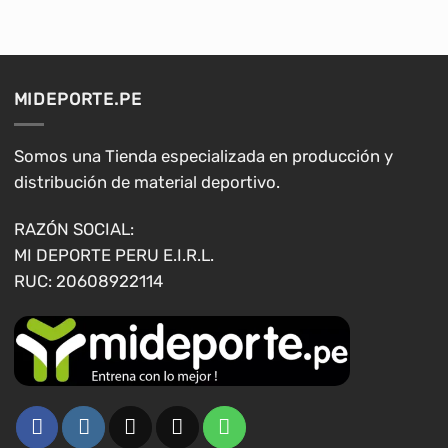
múltiples
múltiples
variantes.
variantes.
Las
Las
opciones
opciones
MIDEPORTE.PE
se
se
pueden
pueden
elegir
elegir
Somos una Tienda especializada en producción y
en
en
distribución de material deportivo.
la
la
página
página
RAZÓN SOCIAL:
de
de
MI DEPORTE PERU E.I.R.L.
producto
producto
RUC: 20608922114