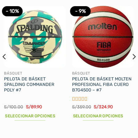
- 10%
- 9%
BÁSQUET
BÁSQUET
PELOTA DE BÁSKET
PELOTA DE BÁSKET MOLTEN
SPALDING COMMANDER
PROFESIONAL FIBA CUERO
POLY #7
B7G4500 – #7
Valorado
El
El
El
El
S/
100.00
S/
89.90
S/
359.00
S/
324.90
precio
precio
precio
precio
con
5
de 5
original
actual
original
actual
SELECCIONAR OPCIONES
SELECCIONAR OPCIONES
era:
es:
era:
es:
S/100.00.
S/89.90.
S/359.00.
S/324.90.
Este
Este
producto
producto
tiene
tiene