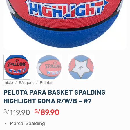
Inicio
/
Básquet
/
Pelotas
PELOTA PARA BASKET SPALDING
HIGHLIGHT GOMA R/W/B – #7
El
El
S/
119.90
S/
89.90
precio
precio
Marca: Spalding
original
actual