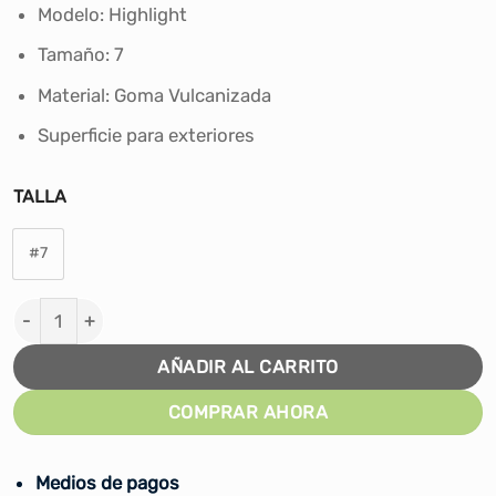
era:
es:
Modelo: Highlight
S/119.90.
S/89.90.
Tamaño: 7
Material: Goma Vulcanizada
Superficie para exteriores
TALLA
#7
PELOTA PARA BASKET SPALDING HIGHLIGHT GOMA R/W/B
AÑADIR AL CARRITO
COMPRAR AHORA
Medios de pagos