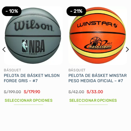
- 10%
- 21%
BÁSQUET
BÁSQUET
PELOTA DE BÁSKET WILSON
PELOTA DE BÁSKET WINSTAR
FORGE GRIS – #7
PESO MEDIDA OFICIAL – #7
El
El
El
El
S/
199.00
S/
179.90
S/
42.00
S/
33.00
precio
precio
precio
precio
original
actual
original
actual
SELECCIONAR OPCIONES
SELECCIONAR OPCIONES
era:
es:
era:
es:
S/199.00.
S/179.90.
S/42.00.
S/33.00.
Este
Este
producto
producto
tiene
tiene
múltiples
múltiples