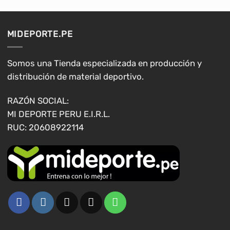
variantes.
variantes.
Las
Las
opciones
opciones
MIDEPORTE.PE
se
se
pueden
pueden
elegir
elegir
Somos una Tienda especializada en producción y
en
en
distribución de material deportivo.
la
la
página
página
RAZÓN SOCIAL:
de
de
MI DEPORTE PERU E.I.R.L.
producto
producto
RUC: 20608922114