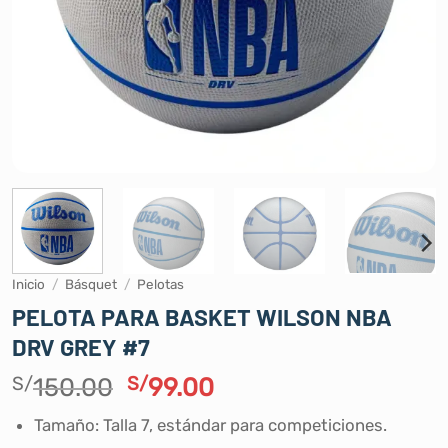
Inicio
/
Básquet
/
Pelotas
PELOTA PARA BASKET WILSON NBA
DRV GREY #7
El
El
S/
150.00
S/
99.00
precio
precio
Tamaño: Talla 7, estándar para competiciones.
original
actual