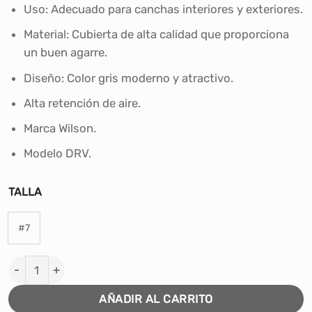
era:
es:
Uso: Adecuado para canchas interiores y exteriores.
S/150.00.
S/99.00.
Material: Cubierta de alta calidad que proporciona
un buen agarre.
Diseño: Color gris moderno y atractivo.
Alta retención de aire.
Marca Wilson.
Modelo DRV.
TALLA
#7
PELOTA PARA BASKET WILSON NBA DRV GREY #7 canti
AÑADIR AL CARRITO