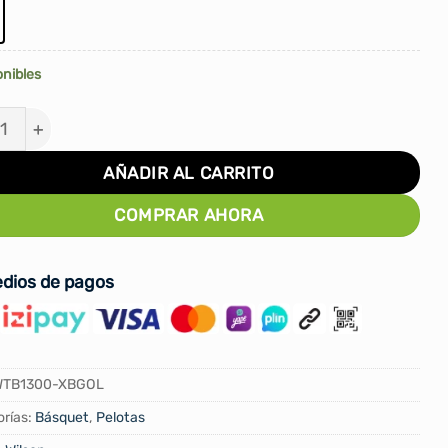
onibles
TA PARA BASKET WILSON NBA TEAM TRIBUTE GS WARR
AÑADIR AL CARRITO
COMPRAR AHORA
dios de pagos
WTB1300-XBGOL
rías:
Básquet
,
Pelotas