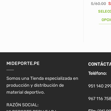
E
S/
60.00
S
p
o
SELEC
e
S
OPCI
Este
producto
tiene
múltiples
variantes.
Las
CONTÁCT
MIDEPORTE.PE
opciones
se
Teléfono:
pueden
Somos una Tienda especializada en
elegir
producción y distribución de
951 140 29
en
material deportivo.
la
967 116 758
página
RAZÓN SOCIAL:
de