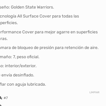
original
actual
era:
es:
seño: Golden State Warriors.
S/126.90.
S/99.00.
cnología All Surface Cover para todas las
perficies.
rformance Cover para mejor agarre en superficies
ras.
mara de bloqueo de presión para retención de aire.
maño: 7, peso oficial.
o: interior/exterior.
 envía desinflado.
flar con aguja lubricada.
LIMPIAR
A
:
#7