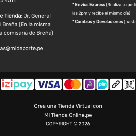
05 4511
producto
producto
* Envíos Express
(Realiza tu ped
las 2pm y recibe el mismo día)
e Tienda:
Jr. General
* Cambios y Devoluciones
(hasta
4 Breña (En la misma
a comisaria de Breña)
as@mideporte.pe
Crea una Tienda Virtual con
Mi Tienda Online.pe
COPYRIGHT © 2026