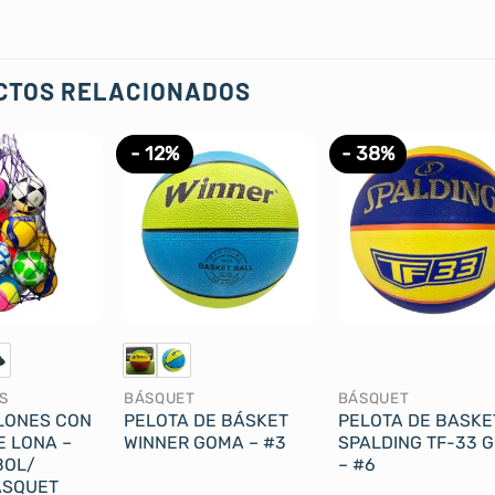
CTOS RELACIONADOS
- 12%
- 38%
S
BÁSQUET
BÁSQUET
LONES CON
PELOTA DE BÁSKET
PELOTA DE BASKE
E LONA –
WINNER GOMA – #3
SPALDING TF-33 
BOL/
– #6
ÁSQUET