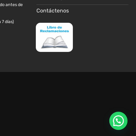
producto
producto
ido antes de
Contáctenos
 7 días)