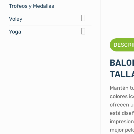
Trofeos y Medallas
Voley
Yoga
DESCRI
BALO
TALLA
Mantén tu
colores ic
ofrecen un
está dise
impresiona
mejor pel