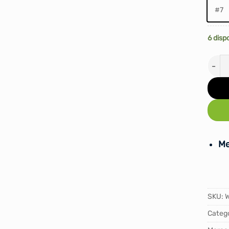
#7
6 disp
PELO
Me
SKU:
Catego