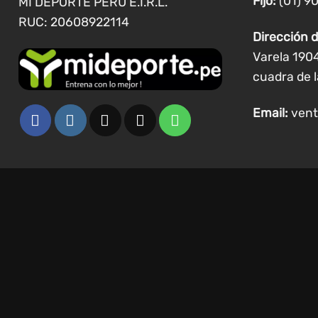
Fijo:
(01) 9
MI DEPORTE PERU E.I.R.L.
producto
RUC: 20608922114
Dirección d
Varela 190
cuadra de l
Email:
vent