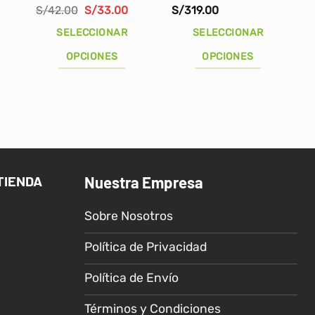
l
El
El
S/
42.00
S/
33.00
S/
319.00
recio
precio
precio
actual
original
actual
SELECCIONAR
SELECCIONAR
s:
era:
es:
.
S/75.00.
S/42.00.
S/33.00.
OPCIONES
OPCIONES
Este
Este
producto
producto
tiene
tiene
múltiples
múltiples
variantes.
variantes.
Las
Las
TIENDA
Nuestra Empresa
opciones
opciones
se
se
Sobre Nosotros
pueden
pueden
elegir
elegir
Política de Privacidad
en
en
la
la
Política de Envío
página
página
de
de
Términos y Condiciones