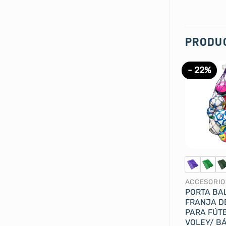
PRODU
- 22%
ACCESORIO
PORTA BA
FRANJA D
PARA FÚT
VOLEY/ B