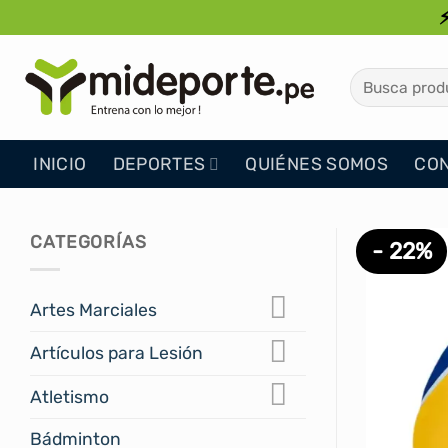
Saltar
al
contenido
Buscar
por:
INICIO
DEPORTES
QUIÉNES SOMOS
CO
CATEGORÍAS
- 22%
Artes Marciales
Artículos para Lesión
Atletismo
Bádminton