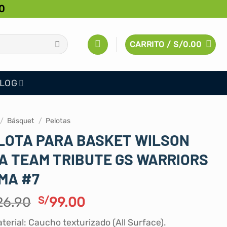
0
CARRITO /
S/
0.00
LOG
/
Básquet
/
Pelotas
LOTA PARA BASKET WILSON
A TEAM TRIBUTE GS WARRIORS
MA #7
El
El
26.90
S/
99.00
precio
precio
terial: Caucho texturizado (All Surface).