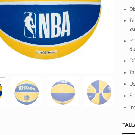
Di
Te
su
Pe
du
Cá
Ta
Us
Se
In
TALL