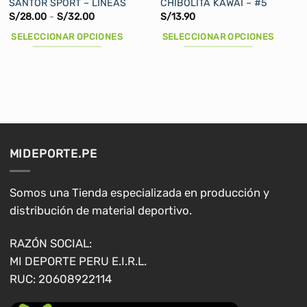
SANTOR SPORT – LÍNEAS
CHIBOLITA KAWAI – #5
Rango
S/
28.00
-
S/
32.00
S/
13.90
de
precios:
SELECCIONAR OPCIONES
SELECCIONAR OPCIONES
desde
S/28.00
Este
Este
hasta
producto
producto
S/32.00
tiene
tiene
múltiples
múltiples
variantes.
variantes.
Las
Las
opciones
opciones
MIDEPORTE.PE
se
se
pueden
pueden
elegir
elegir
Somos una Tienda especializada en producción y
en
en
distribución de material deportivo.
la
la
página
página
RAZÓN SOCIAL:
de
de
MI DEPORTE PERU E.I.R.L.
producto
producto
RUC: 20608922114