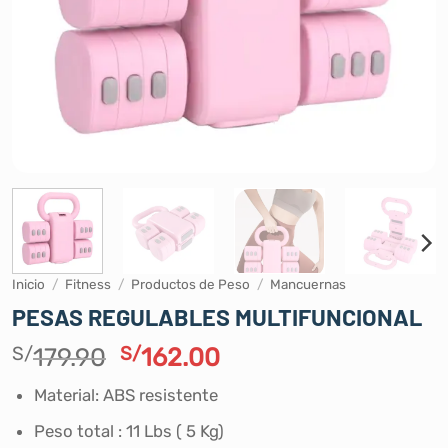
Inicio
/
Fitness
/
Productos de Peso
/
Mancuernas
PESAS REGULABLES MULTIFUNCIONAL
El
El
S/
179.90
S/
162.00
precio
precio
Material: ABS resistente
original
actual
era:
es:
Peso total : 11 Lbs ( 5 Kg)