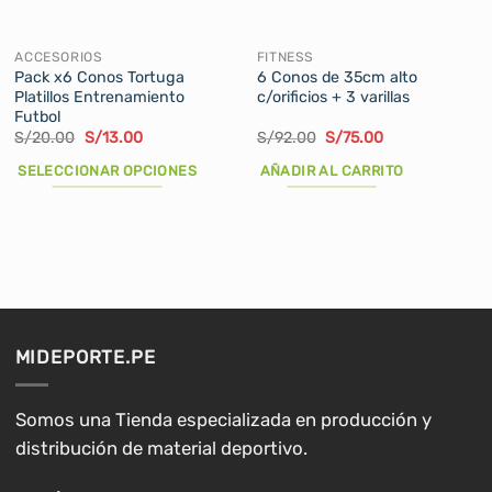
ACCESORIOS
FITNESS
Pack x6 Conos Tortuga
6 Conos de 35cm alto
Platillos Entrenamiento
c/orificios + 3 varillas
Futbol
El
El
El
El
S/
20.00
S/
13.00
S/
92.00
S/
75.00
precio
precio
precio
precio
original
actual
original
actual
SELECCIONAR OPCIONES
AÑADIR AL CARRITO
era:
es:
era:
es:
S/20.00.
S/13.00.
S/92.00.
S/75.00.
Este
producto
tiene
múltiples
variantes.
Las
opciones
MIDEPORTE.PE
se
pueden
elegir
Somos una Tienda especializada en producción y
en
distribución de material deportivo.
la
página