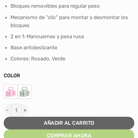
S/179.90.
S/162.00.
Bloques removibles para regular peso
Mecanismo de “clic” para montar y desmontar los
bloques
2 en 1: Mancuernas y pesa rusa
Base antideslizante
Colores: Rosado, Verde
COLOR
PESAS REGULABLES MULTIFUNCIONAL cantidad
AÑADIR AL CARRITO
COMPRAR AHORA