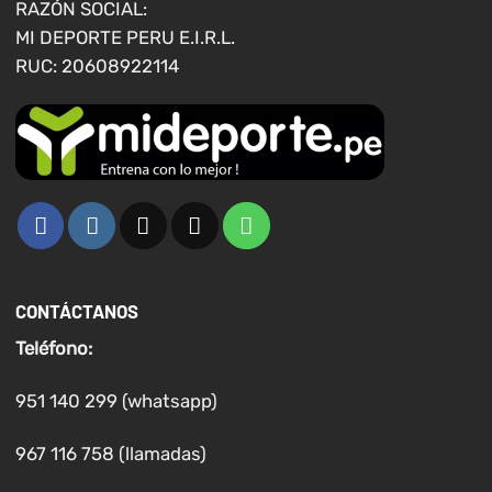
RAZÓN SOCIAL:
de
MI DEPORTE PERU E.I.R.L.
producto
RUC: 20608922114
CONTÁCTANOS
Teléfono:
951 140 299 (whatsapp)
967 116 758 (llamadas)