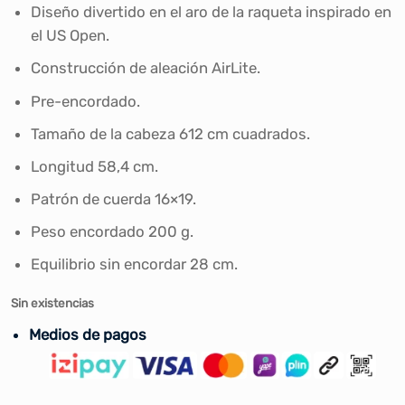
era:
es:
Diseño divertido en el aro de la raqueta inspirado en
S/160.00.
S/149.90.
el US Open.
Construcción de aleación AirLite.
Pre-encordado.
Tamaño de la cabeza 612 cm cuadrados.
Longitud 58,4 cm.
Patrón de cuerda 16×19.
Peso encordado 200 g.
Equilibrio sin encordar 28 cm.
Sin existencias
Medios de pagos