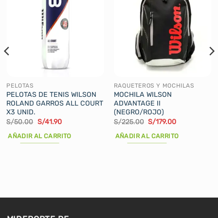
PELOTAS
RAQUETEROS Y MOCHILAS
PELOTAS DE TENIS WILSON
MOCHILA WILSON
ROLAND GARROS ALL COURT
ADVANTAGE II
X3 UNID.
(NEGRO/ROJO)
El
El
El
El
S/
50.00
S/
41.90
S/
225.00
S/
179.00
precio
precio
precio
precio
original
actual
original
actual
AÑADIR AL CARRITO
AÑADIR AL CARRITO
era:
es:
era:
es:
S/50.00.
S/41.90.
S/225.00.
S/179.00.