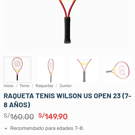
Inicio
/
Tenis
/
Raquetas
/
Junior
RAQUETA TENIS WILSON US OPEN 23 (7-
8 AÑOS)
El
El
S/
160.00
S/
149.90
precio
precio
Recomendado para edades 7-8.
original
actual