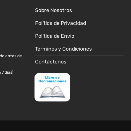
se
se
Sobre Nosotros
pueden
pueden
elegir
elegir
Política de Privacidad
en
en
la
la
Política de Envío
página
página
de
de
Términos y Condiciones
producto
producto
ido antes de
Contáctenos
 7 días)