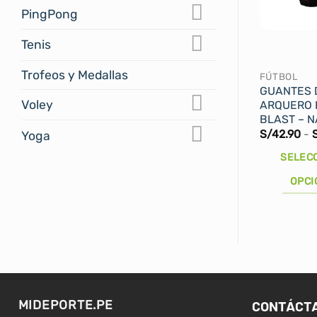
PingPong
Tenis
Trofeos y Medallas
FÚTBOL
GUANTES 
Voley
ARQUERO 
BLAST – 
S/
42.90
-
Yoga
SELEC
OPCI
Este
producto
tiene
múltiples
variantes.
Las
CONTÁCT
MIDEPORTE.PE
opciones