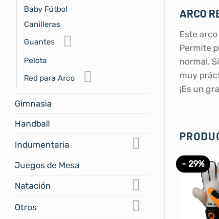
Baby Fútbol
ARCO R
Canilleras
Este arco 
Guantes
Permite p
Pelota
normal. S
muy práct
Red para Arco
¡Es un gra
Gimnasia
Handball
PRODU
Indumentaria
- 29%
Juegos de Mesa
Natación
Otros