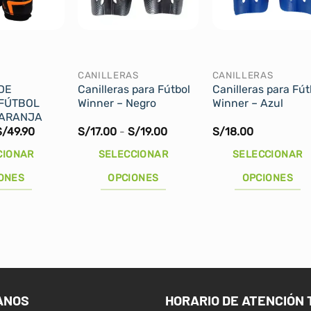
CANILLERAS
CANILLERAS
DE
Canilleras para Fútbol
Canilleras para Fút
FÚTBOL
Winner – Negro
Winner – Azul
NARANJA
Rango
Rango
S/
49.90
S/
17.00
-
S/
19.00
S/
18.00
de
de
precios:
precios:
CIONAR
SELECCIONAR
SELECCIONAR
desde
desde
S/42.90
S/17.00
ONES
OPCIONES
OPCIONES
hasta
hasta
S/49.90
S/19.00
Este
Este
producto
producto
tiene
tiene
múltiples
múltiples
variantes.
variantes.
Las
Las
ANOS
HORARIO DE ATENCIÓN 
opciones
opciones