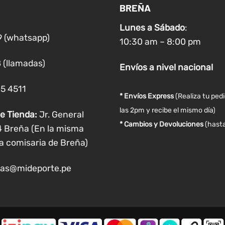
BREÑA
se
se
pueden
pueden
Lunes a
Sábado
:
elegir
elegir
9 (whatsapp)
10:30 am – 8:00 pm
en
en
la
la
 (llamadas)
Envíos
a nivel
nacional
página
página
de
de
05 4511
producto
producto
* Envíos Express
(Realiza tu ped
las 2pm y recibe el mismo día)
e Tienda:
Jr. General
* Cambios y Devoluciones
(hasta
4 Breña (En la misma
a comisaria de Breña)
as@mideporte.pe