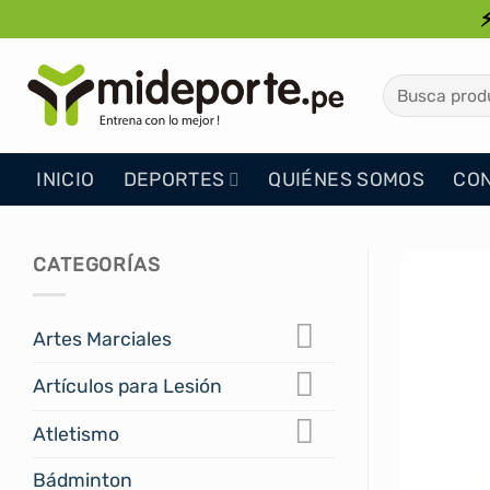
Saltar
al
contenido
Buscar
por:
INICIO
DEPORTES
QUIÉNES SOMOS
CO
CATEGORÍAS
Artes Marciales
Artículos para Lesión
Atletismo
Bádminton