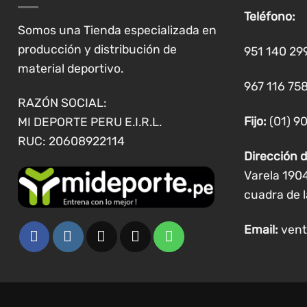
se
Teléfono:
pueden
Somos una Tienda especializada en
elegir
producción y distribución de
951 140 29
en
material deportivo.
la
967 116 758
página
RAZÓN SOCIAL:
de
Fijo:
(01) 9
MI DEPORTE PERU E.I.R.L.
producto
RUC: 20608922114
Dirección d
Varela 190
cuadra de l
Email:
vent