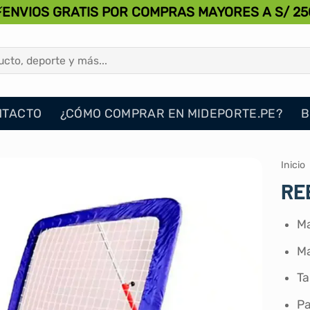
⚡ENVIOS GRATIS POR COMPRAS MAYORES A S/ 25
NTACTO
¿CÓMO COMPRAR EN MIDEPORTE.PE?
B
Inicio
RE
Ma
Ma
Ta
Pa