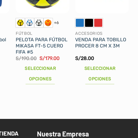
+6
FÚTBOL
ACCESORIOS
bol
PELOTA PARA FÚTBOL
VENDA PARA TOBILLO
MIKASA FT-5 CUERO
PROCER 8 CM X 3M
FIFA #5
El
El
S/
190.00
S/
179.00
S/
28.00
precio
precio
original
actual
SELECCIONAR
SELECCIONAR
era:
es:
S/190.00.
S/179.00.
OPCIONES
OPCIONES
Este
Este
producto
producto
tiene
tiene
múltiples
múltiples
variantes.
variantes.
Las
Las
TIENDA
Nuestra Empresa
opciones
opciones