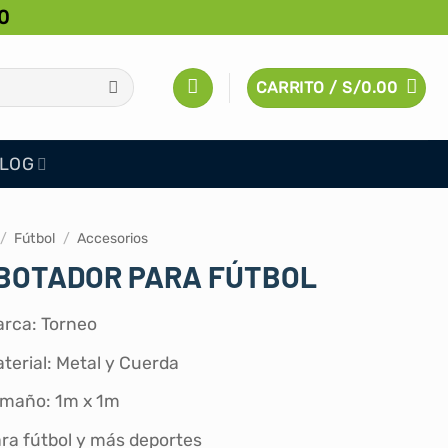
0
CARRITO /
S/
0.00
LOG
/
Fútbol
/
Accesorios
BOTADOR PARA FÚTBOL
rca: Torneo
terial: Metal y Cuerda
maño: 1m x 1m
ra fútbol y más deportes