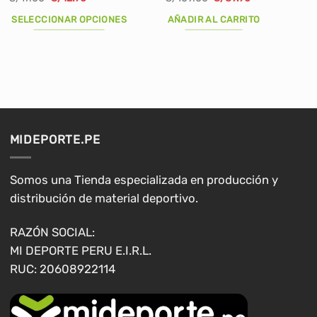
precio
precio
precio
precio
original
actual
original
actual
SELECCIONAR OPCIONES
AÑADIR AL CARRITO
era:
es:
era:
es:
S/17.00.
S/12.90.
S/109.00.
S/89.90.
Este
producto
tiene
múltiples
variantes.
Las
opciones
MIDEPORTE.PE
se
pueden
elegir
Somos una Tienda especializada en producción y
en
distribución de material deportivo.
la
página
RAZÓN SOCIAL:
de
MI DEPORTE PERU E.I.R.L.
producto
RUC: 20608922114