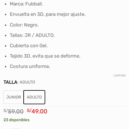
desde
Marca: Fubball.
S/46.00
Envuelta en 3D, para mejor ajuste.
hasta
S/49.00
Color: Negro.
Tallas: JR / ADULTO.
Cubierta con Gel.
Tejido 3D, evita que se deforme.
Costura uniforme.
LIMPIAR
TALLA
:
ADULTO
JUNIOR
ADULTO
El
El
S/
59.00
S/
49.00
precio
precio
23 disponibles
original
actual
era:
es: