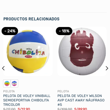
PRODUCTOS RELACIONADOS
- 24%
- 18%
PELOTA
PELOTA
PELOTA DE VOLEY VINIBALL
PELOTA DE VOLEY WILSON
SEMIDEPORTIVA CHIBOLITA
AVP CAST AWAY NÁUFRAGO
TRICOLOR
#5
El
El
El
El
S/
17.00
S/
12.90
S/
109.00
S/
89.90