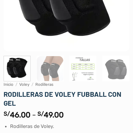
Inicio
/
Voley
/
Rodilleras
RODILLERAS DE VOLEY FUBBALL CON
GEL
Rango
S/
46.00
-
S/
49.00
de
Rodilleras de Voley.
precios: