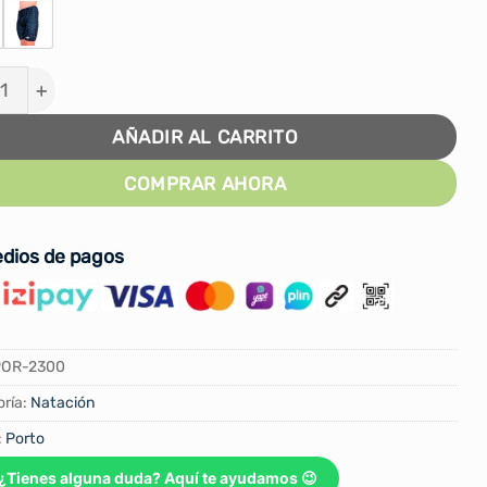
 DE BAÑO JAMMER PORTO MAN cantidad
AÑADIR AL CARRITO
COMPRAR AHORA
dios de pagos
POR-2300
ría:
Natación
:
Porto
¿Tienes alguna duda? Aquí te ayudamos 😉