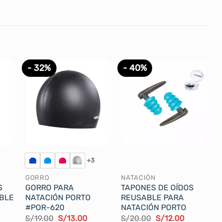
- 32%
- 40%
+3
GORRO
NATACIÓN
S
GORRO PARA
TAPONES DE OÍDOS
BLE
NATACIÓN PORTO
REUSABLE PARA
#POR-620
NATACIÓN PORTO
El
El
El
El
S/
19.00
S/
13.00
S/
20.00
S/
12.00