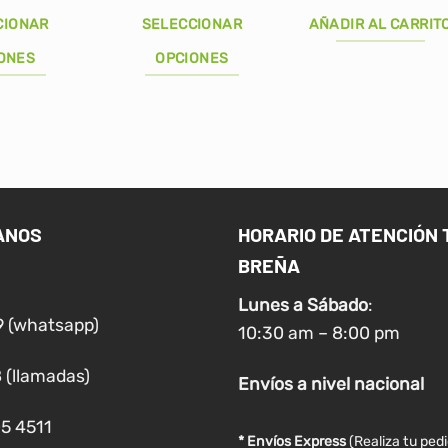
recio
precio
precio
pr
riginal
actual
original
ac
CIONAR
SELECCIONAR
AÑADIR AL CARRIT
ra:
es:
era:
es
/52.00.
S/43.00.
S/18.00.
S/
ONES
OPCIONES
Este
producto
tiene
múltiples
variantes.
Las
ANOS
HORARIO DE ATENCIÓN 
opciones
BREÑA
se
pueden
Lunes a
Sábado
:
elegir
9 (whatsapp)
10:30 am – 8:00 pm
en
la
 (llamadas)
Envíos
a nivel
nacional
página
de
05 4511
producto
* Envíos Express
(Realiza tu ped