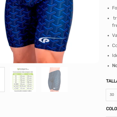
Fo
tr
fr
Va
Co
Id
No
TALL
30
COL