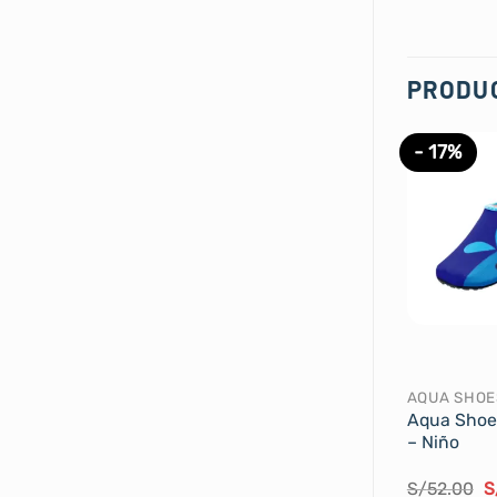
PRODU
- 17%
AQUA SHOE
Aqua Shoes
– Niño
E
S/
52.00
S