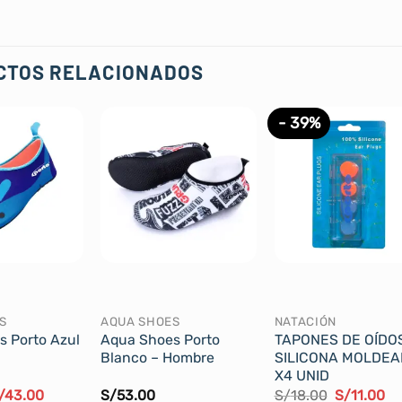
CTOS RELACIONADOS
- 39%
S
AQUA SHOES
NATACIÓN
 Porto Azul
Aqua Shoes Porto
TAPONES DE OÍDO
Blanco – Hombre
SILICONA MOLDEA
X4 UNID
l
El
El
El
/
43.00
S/
53.00
S/
18.00
S/
11.00