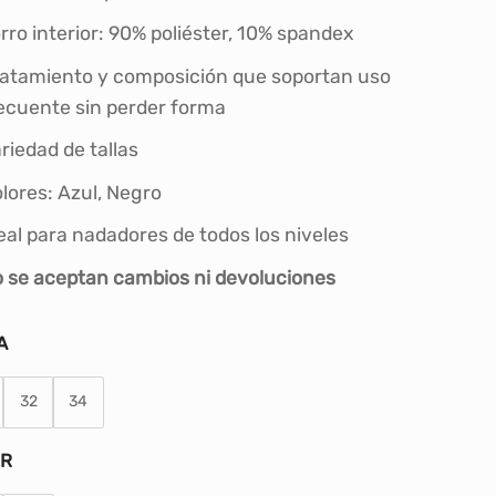
S/85.00.
S/70.00.
rro interior: 90% poliéster, 10% spandex
atamiento y composición que soportan uso
ecuente sin perder forma
riedad de tallas
lores: Azul, Negro
eal para nadadores de todos los niveles
 se aceptan cambios ni devoluciones
A
32
34
OR