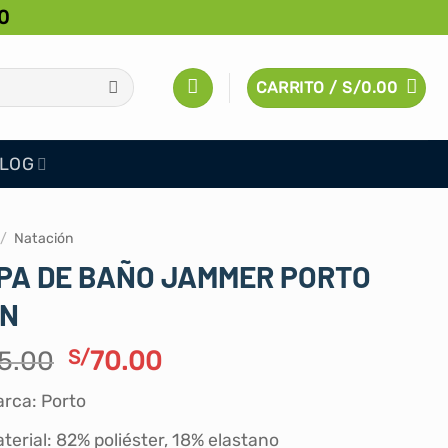
0
CARRITO /
S/
0.00
LOG
/
Natación
PA DE BAÑO JAMMER PORTO
N
El
El
5.00
S/
70.00
precio
precio
rca: Porto
original
actual
era:
es:
terial: 82% poliéster, 18% elastano