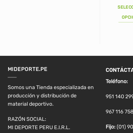
p
o
SELEC
e
S
OPCI
Este
producto
tiene
múltiples
variantes.
Las
CONTÁCT
MIDEPORTE.PE
opciones
se
Teléfono:
pueden
Somos una Tienda especializada en
elegir
producción y distribución de
951 140 29
en
material deportivo.
la
967 116 758
página
RAZÓN SOCIAL:
de
Fijo:
(01) 9
MI DEPORTE PERU E.I.R.L.
producto