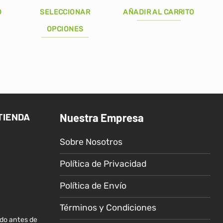
ecio
precio
precio
precio
precio
tual
original
actual
original
actual
O
SELECCIONAR
AÑADIR AL CARRITO
:
era:
es:
era:
es:
11.00.
S/19.00.
S/13.00.
S/20.00.
S/12.00.
OPCIONES
Este
producto
tiene
múltiples
variantes.
Las
TIENDA
Nuestra Empresa
opciones
se
Sobre Nosotros
pueden
elegir
Política de Privacidad
en
la
Política de Envío
página
de
Términos y Condiciones
producto
ido antes de