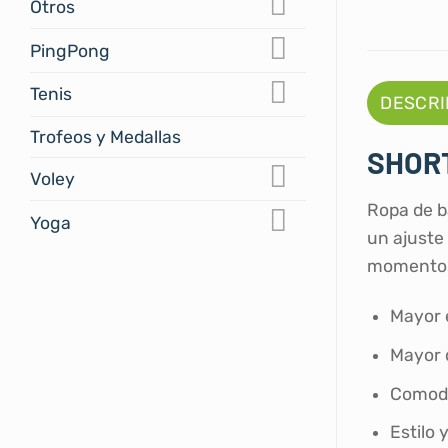
Otros
PingPong
Tenis
DESCRI
Trofeos y Medallas
SHOR
Voley
Ropa de b
Yoga
un ajuste 
momentos 
Mayor e
Mayor d
Comodi
Estilo 