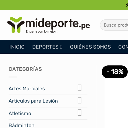
Saltar
al
contenido
Buscar
por:
INICIO
DEPORTES
QUIÉNES SOMOS
CO
CATEGORÍAS
- 18%
Artes Marciales
Artículos para Lesión
Atletismo
Bádminton