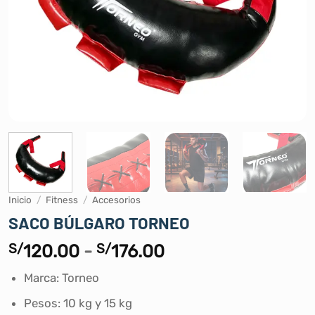
Inicio
/
Fitness
/
Accesorios
SACO BÚLGARO TORNEO
Rango
S/
120.00
-
S/
176.00
de
Marca: Torneo
precios:
desde
Pesos: 10 kg y 15 kg