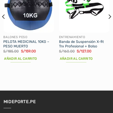
BALONES PESO
ENTRENAMIENTO
PELOTA MEDICINAL 10KG –
Banda de Suspensión X-fit
PESO MUERTO
Trx Profesional + Bolso
El
El
El
El
S/
185.00
S/
159.00
S/
160.00
S/
127.00
precio
precio
precio
precio
original
actual
original
actual
AÑADIR AL CARRITO
AÑADIR AL CARRITO
era:
es:
era:
es:
S/185.00.
S/159.00.
S/160.00.
S/127.00.
MIDEPORTE.PE