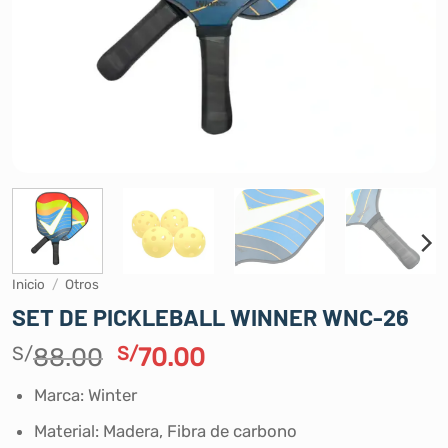
Inicio
/
Otros
SET DE PICKLEBALL WINNER WNC-26
El
El
S/
88.00
S/
70.00
precio
precio
Marca: Winter
original
actual
era:
es:
Material: Madera, Fibra de carbono