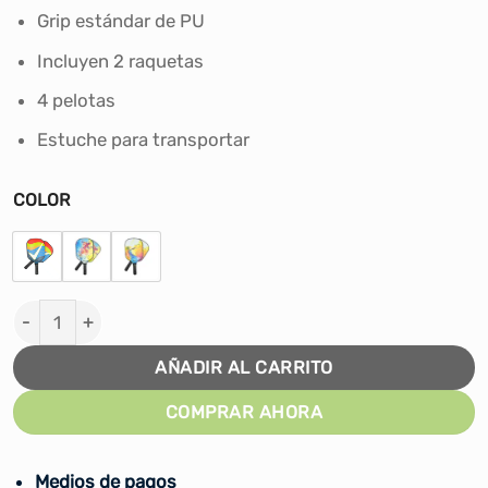
S/88.00.
S/70.00.
Grip estándar de PU
Incluyen 2 raquetas
4 pelotas
Estuche para transportar
COLOR
SET DE PICKLEBALL WINNER WNC-26 cantidad
AÑADIR AL CARRITO
COMPRAR AHORA
Medios de pagos