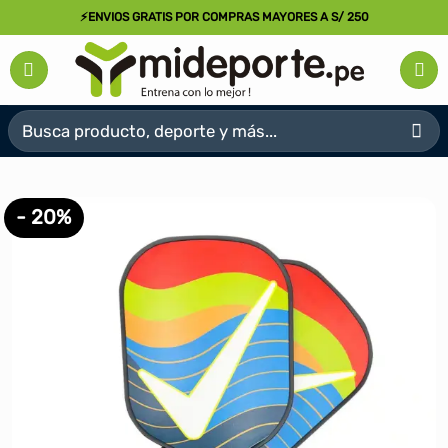
Saltar
⚡ENVIOS GRATIS POR COMPRAS MAYORES A S/ 250
al
contenido
Buscar
por:
- 20%