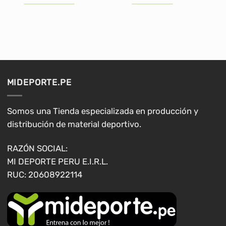
era:
es:
era:
es:
S/139.00.
S/134.90.
S/40.00.
S/29.00.
Este
producto
tiene
múltiples
variantes.
Las
opciones
MIDEPORTE.PE
se
pueden
elegir
Somos una Tienda especializada en producción y
en
distribución de material deportivo.
la
página
RAZÓN SOCIAL:
de
MI DEPORTE PERU E.I.R.L.
producto
RUC: 20608922114