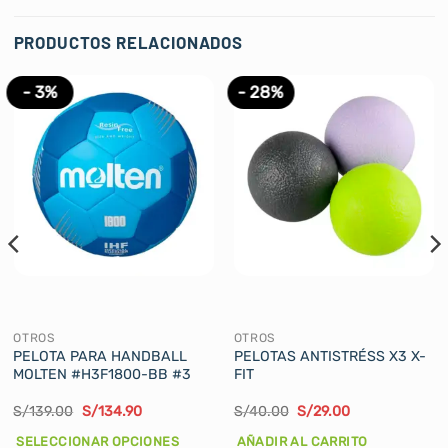
PRODUCTOS RELACIONADOS
- 3%
- 28%
OTROS
OTROS
PELOTA PARA HANDBALL
PELOTAS ANTISTRÉSS X3 X-
MOLTEN #H3F1800-BB #3
FIT
El
El
El
El
S/
139.00
S/
134.90
S/
40.00
S/
29.00
precio
precio
precio
precio
original
actual
original
actual
SELECCIONAR OPCIONES
AÑADIR AL CARRITO