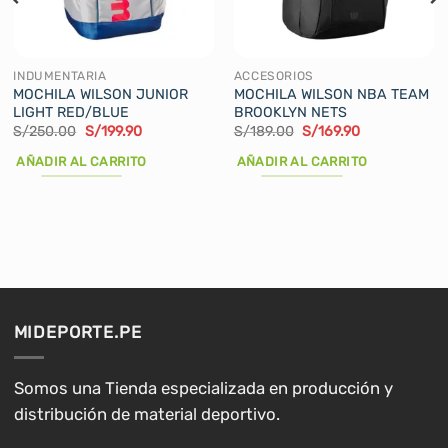
INDUMENTARIA
ACCESORIOS
MOCHILA WILSON JUNIOR
MOCHILA WILSON NBA TEAM
LIGHT RED/BLUE
BROOKLYN NETS
El
El
El
El
S/
250.00
S/
199.90
S/
189.00
S/
169.90
precio
precio
precio
precio
original
actual
original
actual
AÑADIR AL CARRITO
AÑADIR AL CARRITO
era:
es:
era:
es:
S/250.00.
S/199.90.
S/189.00.
S/169.90.
MIDEPORTE.PE
Somos una Tienda especializada en producción y
distribución de material deportivo.