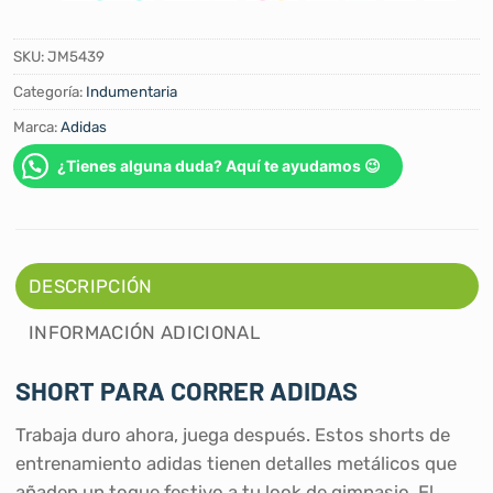
SKU:
JM5439
Categoría:
Indumentaria
Marca:
Adidas
¿Tienes alguna duda? Aquí te ayudamos 😉
DESCRIPCIÓN
INFORMACIÓN ADICIONAL
SHORT PARA CORRER ADIDAS
Trabaja duro ahora, juega después. Estos shorts de
entrenamiento adidas tienen detalles metálicos que
añaden un toque festivo a tu look de gimnasio. El