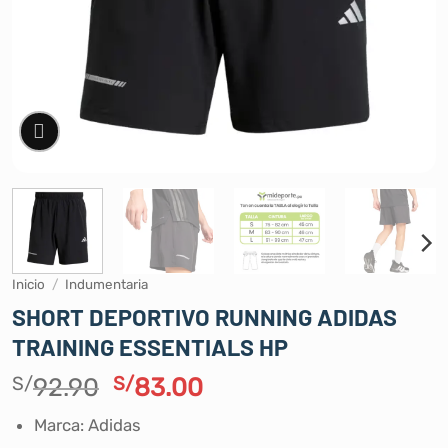
Inicio
/
Indumentaria
SHORT DEPORTIVO RUNNING ADIDAS
TRAINING ESSENTIALS HP
El
El
S/
92.90
S/
83.00
precio
precio
Marca: Adidas
original
actual