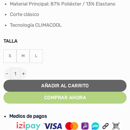
era:
es:
Material Principal: 87% Poliéster / 13% Elastano
S/92.90.
S/83.00.
Corte clásico
Tecnología CLIMACOOL
TALLA
S
M
L
SHORT DEPORTIVO RUNNING ADIDAS TRAINING ESSENTI
AÑADIR AL CARRITO
COMPRAR AHORA
Medios de pagos