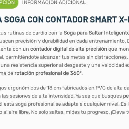
PCIÓN
INFORMACIÓN ADICIONAL
 SOGA CON CONTADOR SMART X-
tus rutinas de cardio con la
Soga para Saltar Inteligen
uscan precisión y durabilidad en cada entrenamiento. D
uenta con un
contador digital de alta precisión
que moni
al, permitiéndote alcanzar tus metas sin distracciones
 una resistencia superior al desgaste y una velocidad 
ema de
rotación profesional de 360°
.
s ergonómicos de 18 cm fabricados en PVC de alta cal
n las sesiones de alta intensidad. Ya sea que busques
pe
d
, esta soga profesional se adapta a cualquier nivel. Es 
 al aire libre. No solo saltas, mides tu progreso. ¡Eleva