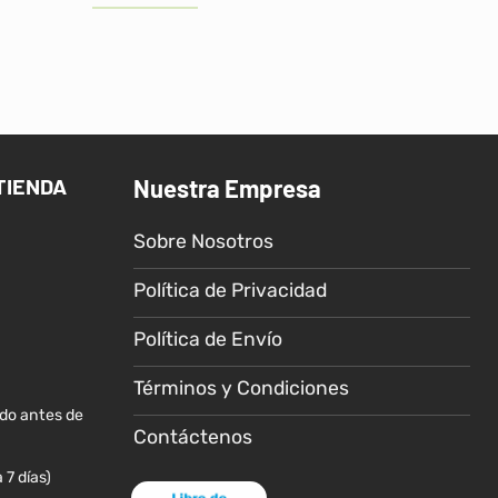
Este
producto
tiene
múltiples
variantes.
Las
TIENDA
Nuestra Empresa
opciones
se
Sobre Nosotros
pueden
elegir
Política de Privacidad
en
la
Política de Envío
página
de
Términos y Condiciones
producto
ido antes de
Contáctenos
 7 días)