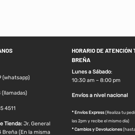
ANOS
HORARIO DE ATENCIÓN 
BREÑA
Lunes a
Sábado
:
9 (whatsapp)
10:30 am – 8:00 pm
 (llamadas)
Envíos
a nivel
nacional
05 4511
* Envíos Express
(Realiza tu ped
las 2pm y recibe el mismo día)
e Tienda:
Jr. General
* Cambios y Devoluciones
(hasta
4 Breña (En la misma