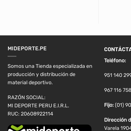
CONTÁCT
MIDEPORTE.PE
Teléfono:
Somos una Tienda especializada en
producción y distribución de
951 140 29
material deportivo.
967 116 758
RAZÓN SOCIAL:
Fijo:
(01) 9
MI DEPORTE PERU E.I.R.L.
RUC: 20608922114
Dirección d
Varela 190