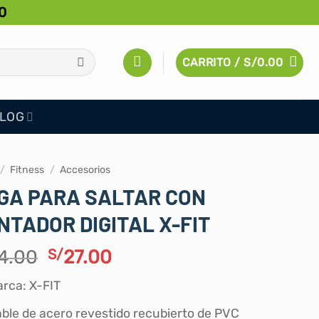
0
CARRITO /
S/
0.00
LOG
/
Fitness
/
Accesorios
GA PARA SALTAR CON
NTADOR DIGITAL X-FIT
El
El
4.00
S/
27.00
precio
precio
rca: X-FIT
original
actual
era:
es:
ble de acero revestido recubierto de PVC