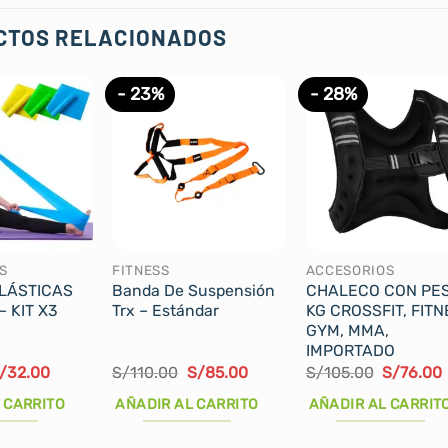
CTOS RELACIONADOS
- 23%
- 28%
S
FITNESS
ACCESORIOS
LÁSTICAS
Banda De Suspensión
CHALECO CON PES
– KIT X3
Trx – Estándar
KG CROSSFIT, FITN
GYM, MMA,
IMPORTADO
l
El
El
El
El
/
32.00
S/
110.00
S/
85.00
S/
105.00
S/
76.00
recio
precio
precio
precio
precio
riginal
actual
original
actual
original
 CARRITO
AÑADIR AL CARRITO
AÑADIR AL CARRIT
ra:
es:
era:
es:
era:
/50.00.
S/32.00.
S/110.00.
S/85.00.
S/105.00