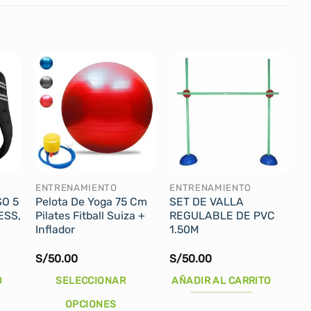
ENTRENAMIENTO
ENTRENAMIENTO
O 5
Pelota De Yoga 75 Cm
SET DE VALLA
ESS,
Pilates Fitball Suiza +
REGULABLE DE PVC
Inflador
1.50M
El
S/
50.00
S/
50.00
precio
actual
O
SELECCIONAR
AÑADIR AL CARRITO
es:
.
S/76.00.
OPCIONES