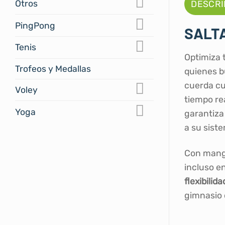
Otros
DESCRI
PingPong
SALTA
Tenis
Optimiza 
Trofeos y Medallas
quienes b
cuerda c
Voley
tiempo re
Yoga
garantiza
a su sist
Con mango
incluso e
flexibilida
gimnasio o