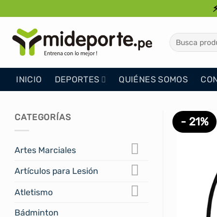
Saltar
al
contenido
Buscar
por:
INICIO
DEPORTES
QUIÉNES SOMOS
CO
CATEGORÍAS
- 21%
Artes Marciales
Artículos para Lesión
Atletismo
Bádminton