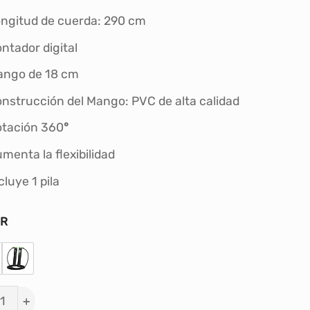
S/34.00.
S/27.00.
ngitud de cuerda: 290 cm
ntador digital
ngo de 18 cm
nstrucción del Mango: PVC de alta calidad
tación 360
°
menta la flexibilidad
cluye 1 pila
OR
 PARA SALTAR CON CONTADOR DIGITAL X-FIT cantida