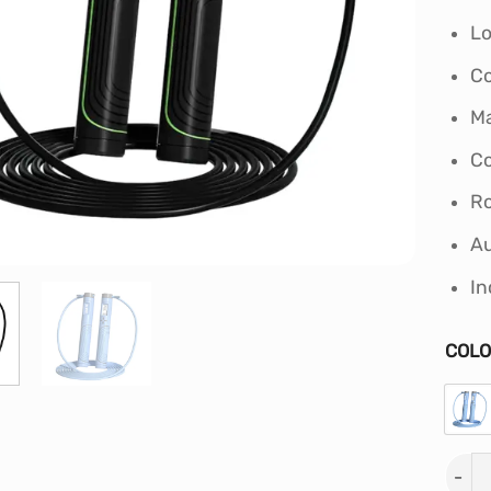
Lo
Co
Ma
Co
Ro
Au
In
COL
SOGA