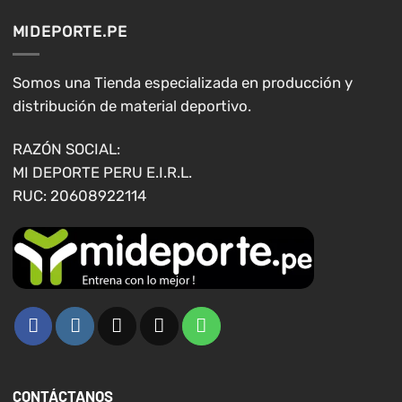
Las
opciones
MIDEPORTE.PE
se
pueden
elegir
Somos una Tienda especializada en producción y
en
distribución de material deportivo.
la
página
RAZÓN SOCIAL:
de
MI DEPORTE PERU E.I.R.L.
producto
RUC: 20608922114
CONTÁCTANOS