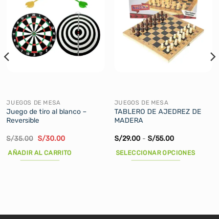
JUEGOS DE MESA
JUEGOS DE MESA
Juego de tiro al blanco –
TABLERO DE AJEDREZ DE
Reversible
MADERA
El
El
Rango
S/
35.00
S/
30.00
S/
29.00
-
S/
55.00
precio
precio
de
original
actual
precios:
AÑADIR AL CARRITO
SELECCIONAR OPCIONES
era:
es:
desde
S/35.00.
S/30.00.
S/29.00
Este
hasta
producto
S/55.00
tiene
múltiples
variantes.