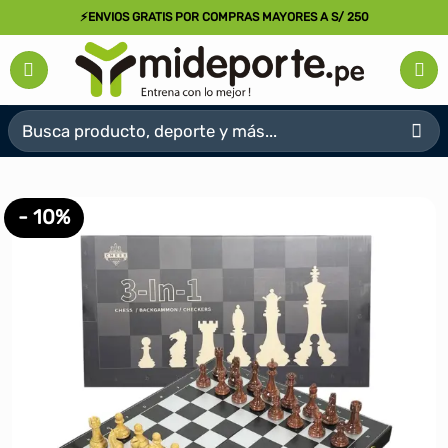
Saltar
⚡ENVIOS GRATIS POR COMPRAS MAYORES A S/ 250
al
contenido
Buscar
por:
- 10%