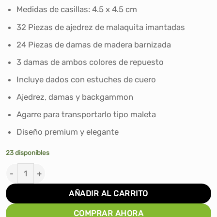
S/199.00.
S/179.00.
Medidas de casillas: 4.5 x 4.5 cm
32 Piezas de ajedrez de malaquita imantadas
24 Piezas de damas de madera barnizada
3 damas de ambos colores de repuesto
Incluye dados con estuches de cuero
Ajedrez, damas y backgammon
Agarre para transportarlo tipo maleta
Diseño premium y elegante
23 disponibles
TABLERO DE AJEDREZ 3 EN 1 CUERO cantidad
AÑADIR AL CARRITO
COMPRAR AHORA