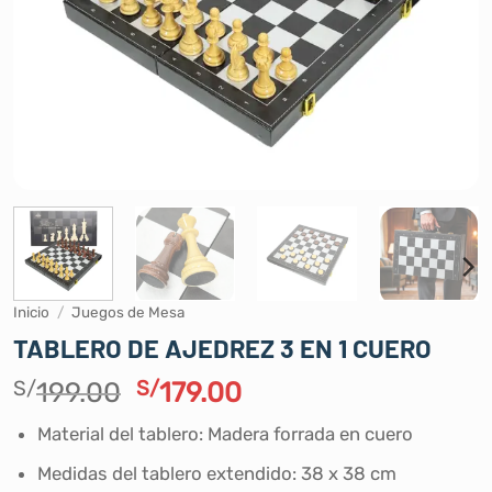
Inicio
/
Juegos de Mesa
TABLERO DE AJEDREZ 3 EN 1 CUERO
El
El
S/
199.00
S/
179.00
precio
precio
Material del tablero: Madera forrada en cuero
original
actual
era:
es:
Medidas del tablero extendido: 38 x 38 cm