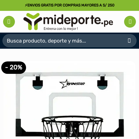
Saltar
⚡ENVIOS GRATIS POR COMPRAS MAYORES A S/ 250
al
contenido
Buscar
por:
- 20%