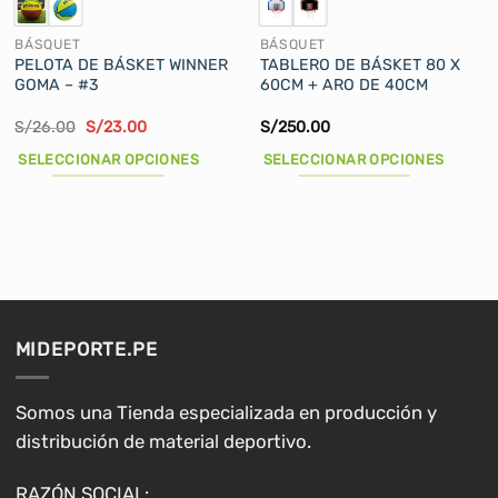
BÁSQUET
BÁSQUET
PELOTA DE BÁSKET WINNER
TABLERO DE BÁSKET 80 X
GOMA – #3
60CM + ARO DE 40CM
El
El
S/
26.00
S/
23.00
S/
250.00
precio
precio
original
actual
SELECCIONAR OPCIONES
SELECCIONAR OPCIONES
era:
es:
S/26.00.
S/23.00.
Este
Este
producto
producto
tiene
tiene
múltiples
múltiples
variantes.
variantes.
Las
Las
opciones
opciones
MIDEPORTE.PE
se
se
pueden
pueden
elegir
elegir
Somos una Tienda especializada en producción y
en
en
distribución de material deportivo.
la
la
página
página
RAZÓN SOCIAL: