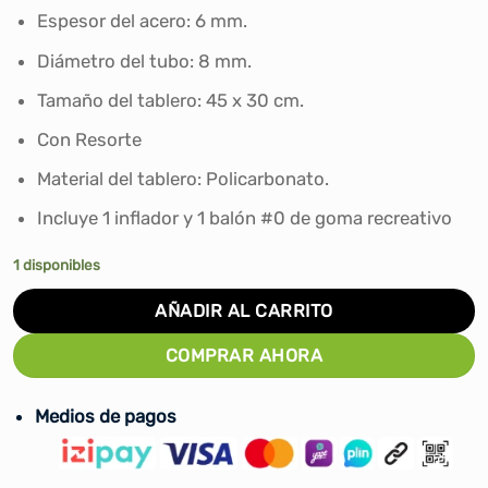
S/94.00.
S/75.00.
Espesor del acero: 6 mm.
Diámetro del tubo: 8 mm.
Tamaño del tablero: 45 x 30 cm.
Con Resorte
Material del tablero: Policarbonato.
Incluye 1 inflador y 1 balón #0 de goma recreativo
1 disponibles
AÑADIR AL CARRITO
COMPRAR AHORA
Medios de pagos