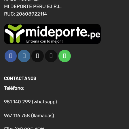
de
de
MI DEPORTE PERU E.I.R.L.
producto
producto
RUC: 20608922114
CONTÁCTANOS
Teléfono:
951 140 299 (whatsapp)
967 116 758 (llamadas)