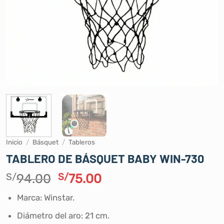
Inicio
/
Básquet
/
Tableros
TABLERO DE BÁSQUET BABY WIN-730
El
El
S/
94.00
S/
75.00
precio
precio
Marca: Winstar.
original
actual
era:
es:
Diámetro del aro: 21 cm.