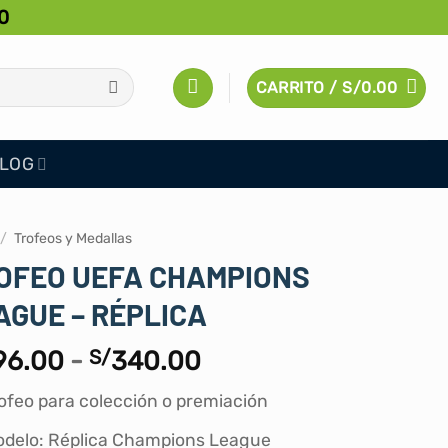
0
CARRITO /
S/
0.00
LOG
/
Trofeos y Medallas
OFEO UEFA CHAMPIONS
AGUE – RÉPLICA
Rango
96.00
-
S/
340.00
de
ofeo para colección o premiación
precios:
desde
delo: Réplica Champions League