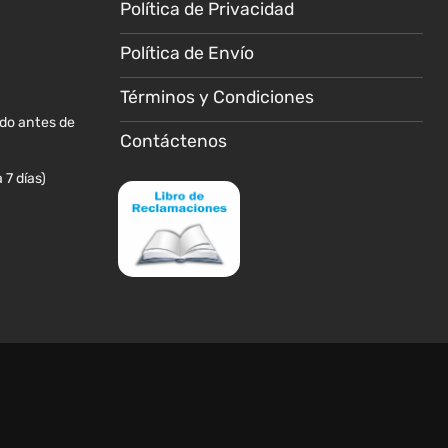
Política de Privacidad
en
la
Política de Envío
página
de
Términos y Condiciones
producto
ido antes de
Contáctenos
 7 días)