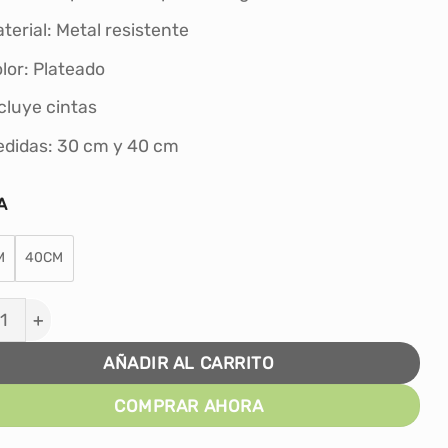
S/196.00
terial: Metal resistente
hasta
S/340.00
lor: Plateado
cluye cintas
didas: 30 cm y 40 cm
A
M
40CM
EO UEFA CHAMPIONS LEAGUE - RÉPLICA cantidad
AÑADIR AL CARRITO
COMPRAR AHORA