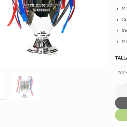
Ma
Co
In
Me
TALL
30C
TROF