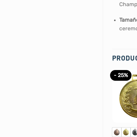
Champ
Tamaño
ceremo
PRODU
- 25%