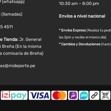
9 (whatsapp)
10:30 am – 8:00 pm
en
la
 (llamadas)
Envíos
a nivel
nacional
página
de
05 4511
producto
* Envíos Express
(Realiza tu ped
las 2pm y recibe el mismo día)
e Tienda:
Jr. General
* Cambios y Devoluciones
(hasta
4 Breña (En la misma
a comisaria de Breña)
as@mideporte.pe