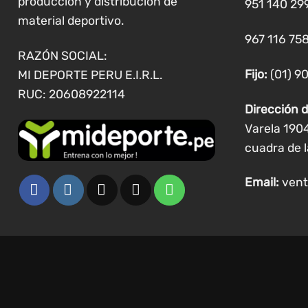
producción y distribución de
951 140 29
en
material deportivo.
la
967 116 758
página
RAZÓN SOCIAL:
de
Fijo:
(01) 9
MI DEPORTE PERU E.I.R.L.
producto
RUC: 20608922114
Dirección d
Varela 190
cuadra de l
Email:
vent