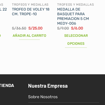
AS
TROFEOS Y MEDALLAS
TROFEOS Y MEDALLAS
L 22
TROFEO DE VOLEY 18
MEDALLA DE
CM. TROPE-10
BASQUET PARA
PREMIACION 5 CM
MEDY-006
l
El
El
El
El
S/
36.50
S/
25.00
S/
9.00
S/
6.00
recio
precio
precio
precio
precio
ctual
original
actual
original
actual
O
AÑADIR AL CARRITO
SELECCIONAR
s:
era:
es:
era:
es:
/38.00.
S/36.50.
S/25.00.
S/9.00.
S/6.00.
OPCIONES
Este
producto
tiene
múltiples
variantes.
Las
TIENDA
Nuestra Empresa
opciones
se
Sobre Nosotros
pueden
elegir