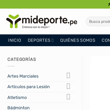
Saltar
al
contenido
Buscar
por:
INICIO
DEPORTES
QUIÉNES SOMOS
CO
CATEGORÍAS
Artes Marciales
Artículos para Lesión
Atletismo
Bádminton