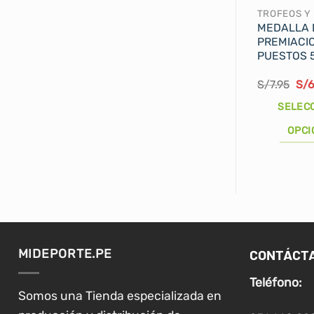
TROFEOS Y
MEDALLA 
PREMIACI
PUESTOS 
El
S/
7.95
S/
6
pre
ori
SELEC
era
S/7
OPCI
Este
producto
tiene
múltiples
variantes.
Las
CONTÁCT
MIDEPORTE.PE
opciones
se
Teléfono:
pueden
Somos una Tienda especializada en
elegir