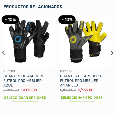
PRODUCTOS RELACIONADOS
- 10%
- 10%
FÚTBOL
FÚTBOL
GUANTES DE ARQUERO
GUANTES DE ARQUERO
FÚTBOL PRO MESLIER –
FÚTBOL PRO MESLIER –
AZUL
AMARILLO
El
El
El
El
S/
150.00
S/
135.00
S/
150.00
S/
135.00
precio
precio
precio
precio
original
actual
original
actual
SELECCIONAR OPCIONES
SELECCIONAR OPCIONES
era:
es:
era:
es:
S/150.00.
S/135.00.
S/150.00.
S/135.00.
Este
Este
producto
producto