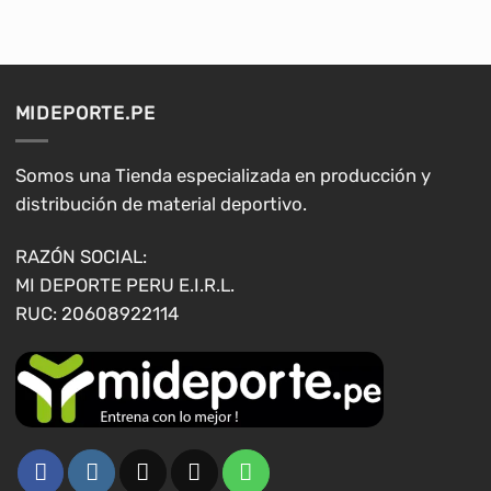
tiene
tiene
múltiples
múltiples
variantes.
variantes.
Las
Las
opciones
opciones
MIDEPORTE.PE
se
se
pueden
pueden
elegir
elegir
Somos una Tienda especializada en producción y
en
en
distribución de material deportivo.
la
la
página
página
RAZÓN SOCIAL:
de
de
MI DEPORTE PERU E.I.R.L.
producto
producto
RUC: 20608922114