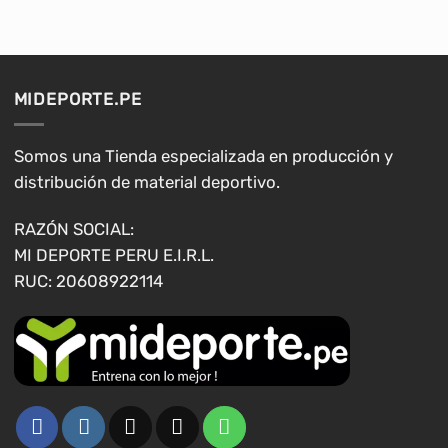
múltiples
múltiples
variantes.
variantes.
Las
Las
opciones
opciones
MIDEPORTE.PE
se
se
pueden
pueden
elegir
elegir
Somos una Tienda especializada en producción y
en
en
distribución de material deportivo.
la
la
página
página
RAZÓN SOCIAL:
de
de
MI DEPORTE PERU E.I.R.L.
producto
producto
RUC: 20608922114