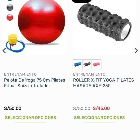
ENTRENAMIENTO
ENTRENAMIENTO
Pelota De Yoga 75 Cm Pilates
ROLLER X-FIT YOGA PILATES
Fitball Suiza + Inflador
MASAJE #XF-250
El
El
S/
50.00
S/
50.00
S/
45.00
precio
precio
original
actual
SELECCIONAR OPCIONES
SELECCIONAR OPCIONES
era:
es:
S/50.00.
S/45.00.
Este
Este
producto
producto
tiene
tiene