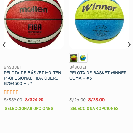
BÁSQUET
BÁSQUET
PELOTA DE BÁSKET MOLTEN
PELOTA DE BÁSKET WINNER
PROFESIONAL FIBA CUERO
GOMA – #3
B7G4500 – #7
Valorado
El
El
El
El
S/
359.00
S/
324.90
S/
26.00
S/
23.00
precio
precio
precio
precio
con
5
de 5
original
actual
original
actual
SELECCIONAR OPCIONES
SELECCIONAR OPCIONES
era:
es:
era:
es:
S/359.00.
S/324.90.
S/26.00.
S/23.00.
Este
Este
producto
producto
tiene
tiene