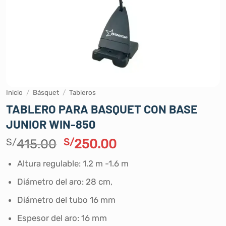
Inicio
/
Básquet
/
Tableros
TABLERO PARA BASQUET CON BASE
JUNIOR WIN-850
El
El
S/
415.00
S/
250.00
precio
precio
Altura regulable: 1.2 m -1.6 m
original
actual
era:
es:
Diámetro del aro: 28 cm,
S/415.00.
S/250.00.
Diámetro del tubo 16 mm
Espesor del aro: 16 mm