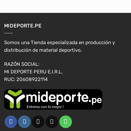
múltiples
múltiples
variantes.
variantes.
Las
Las
opciones
opciones
MIDEPORTE.PE
se
se
pueden
pueden
elegir
elegir
Somos una Tienda especializada en producción y
en
en
distribución de material deportivo.
la
la
página
página
RAZÓN SOCIAL:
de
de
MI DEPORTE PERU E.I.R.L.
producto
producto
RUC: 20608922114