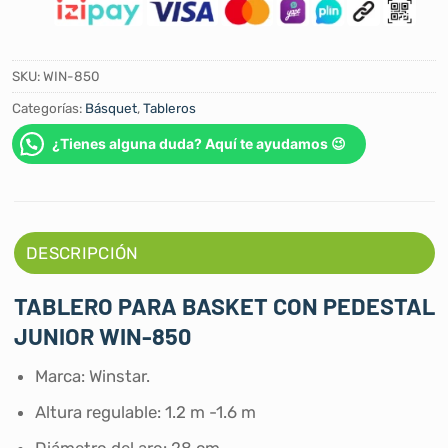
SKU:
WIN-850
Categorías:
Básquet
,
Tableros
¿Tienes alguna duda? Aquí te ayudamos 😉
DESCRIPCIÓN
TABLERO PARA BASKET CON PEDESTAL
JUNIOR WIN-850
Marca: Winstar.
Altura regulable: 1.2 m -1.6 m
Diámetro del aro: 28 cm,