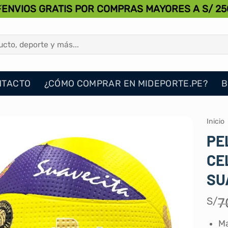
⚡ENVIOS GRATIS POR COMPRAS MAYORES A S/ 25
NTACTO
¿CÓMO COMPRAR EN MIDEPORTE.PE?
B
Inicio
PE
CE
SU
S/
7
Ma