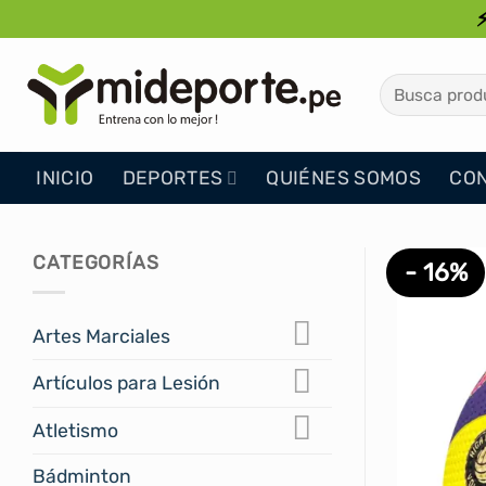
Saltar
al
contenido
Buscar
por:
INICIO
DEPORTES
QUIÉNES SOMOS
CO
CATEGORÍAS
- 16%
Artes Marciales
Artículos para Lesión
Atletismo
Bádminton