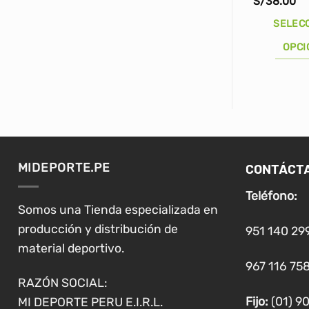
S/
38.00
SELEC
OPCI
Este
producto
tiene
múltiples
variantes.
Las
CONTÁCT
MIDEPORTE.PE
opciones
se
Teléfono:
pueden
Somos una Tienda especializada en
elegir
producción y distribución de
951 140 29
en
material deportivo.
la
967 116 758
página
RAZÓN SOCIAL:
de
Fijo:
(01) 9
MI DEPORTE PERU E.I.R.L.