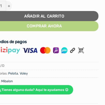
TA DE VOLEY MIBALON GOMA CELULAR HIPER OLIMPIC
AÑADIR AL CARRITO
COMPRAR AHORA
dios de pagos
N/D
rías:
Pelota
,
Voley
:
Mibalon
¿Tienes alguna duda? Aquí te ayudamos 😉