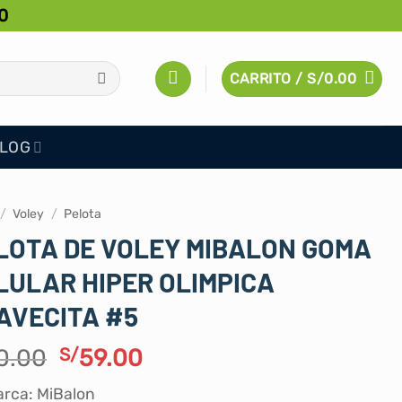
0
CARRITO /
S/
0.00
LOG
/
Voley
/
Pelota
LOTA DE VOLEY MIBALON GOMA
LULAR HIPER OLIMPICA
AVECITA #5
El
El
0.00
S/
59.00
precio
precio
rca: MiBalon