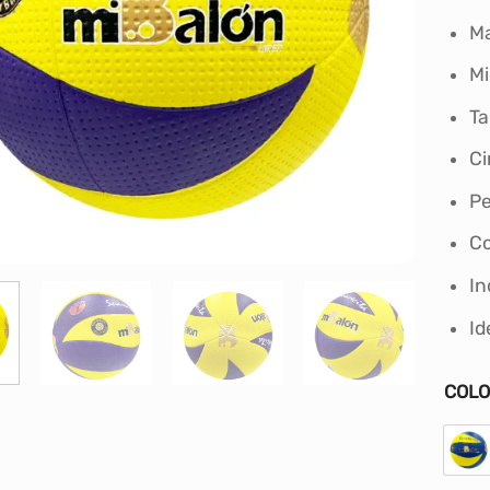
Ma
Mi
T
Ci
Pe
Co
In
Id
COL