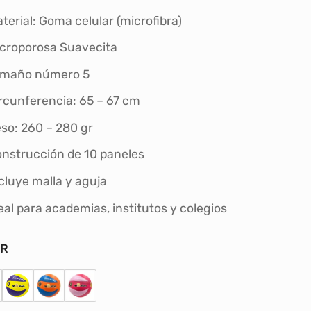
original
actual
era:
es:
terial: Goma celular (microfibra)
S/70.00.
S/59.00.
croporosa Suavecita
amaño número 5
rcunferencia: 65 – 67 cm
so: 260 – 280 gr
nstrucción de 10 paneles
cluye malla y aguja
eal para academias, institutos y colegios
OR