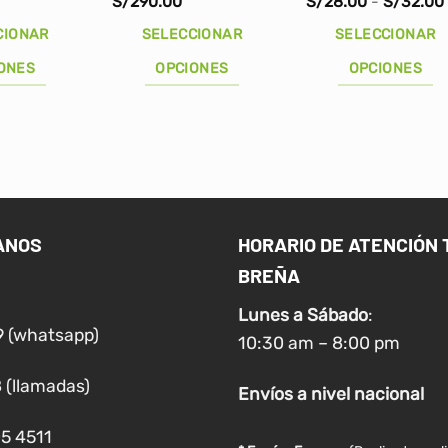
S/
290.00
S/
28.00
-
S/
32.00
CIONAR
SELECCIONAR
SELECCIONAR
ONES
OPCIONES
OPCIONES
Este
Este
producto
producto
tiene
tiene
múltiples
múltiples
variantes.
variantes.
Las
Las
ANOS
HORARIO DE ATENCIÓN 
opciones
opciones
BREÑA
se
se
pueden
pueden
Lunes a
Sábado
:
elegir
elegir
9 (whatsapp)
10:30 am – 8:00 pm
en
en
la
la
 (llamadas)
Envíos
a nivel
nacional
página
página
de
de
05 4511