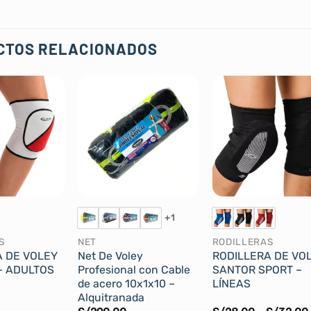
CTOS RELACIONADOS
+1
S
NET
RODILLERAS
A DE VOLEY
Net De Voley
RODILLERA DE VO
– ADULTOS
Profesional con Cable
SANTOR SPORT –
de acero 10x1x10 –
LÍNEAS
Alquitranada