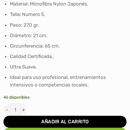
era:
es:
Material: Microfibra Nylon Japonés.
S/132.50.
S/99.00.
Talla: Numero 5.
Peso: 270 gr.
Diámetro: 21 cm.
Circunferencia: 65 cm.
Calidad Certificada..
Ultra Suave.
Ideal para uso profesional, entrenamientos
intensivos o competencias locales.
46 disponibles
PELOTA DE VOLEY MTD M5000 MICROFIBRA JAPONÉS M
AÑADIR AL CARRITO