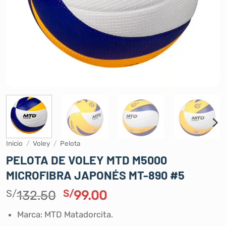
Inicio
/
Voley
/
Pelota
PELOTA DE VOLEY MTD M5000
MICROFIBRA JAPONÉS MT-890 #5
El
El
S/
132.50
S/
99.00
precio
precio
Marca: MTD Matadorcita.
original
actual