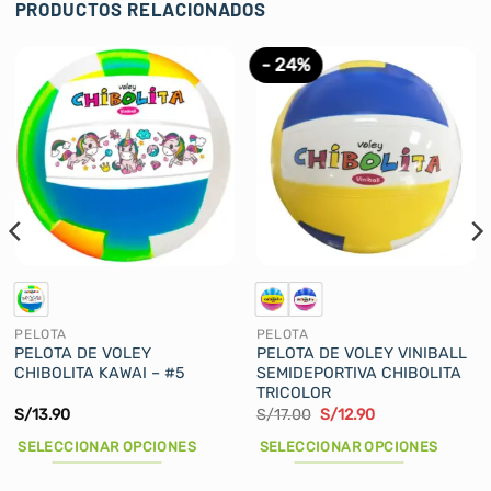
PRODUCTOS RELACIONADOS
- 24%
PELOTA
PELOTA
PELOTA DE VOLEY
PELOTA DE VOLEY VINIBALL
CHIBOLITA KAWAI – #5
SEMIDEPORTIVA CHIBOLITA
TRICOLOR
El
El
S/
13.90
S/
17.00
S/
12.90
precio
precio
original
actual
SELECCIONAR OPCIONES
SELECCIONAR OPCIONES
era:
es:
S/17.00.
S/12.90.
Este
Este