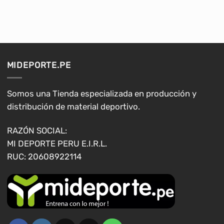
producto
producto
tiene
tiene
múltiples
múltiples
variantes.
variantes.
Las
Las
opciones
opciones
MIDEPORTE.PE
se
se
pueden
pueden
elegir
elegir
Somos una Tienda especializada en producción y
en
en
distribución de material deportivo.
la
la
página
página
RAZÓN SOCIAL:
de
de
MI DEPORTE PERU E.I.R.L.
producto
producto
RUC: 20608922114