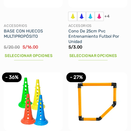
en
en
la
la
+4
página
página
de
de
ACCESORIOS
ACCESORIOS
producto
producto
BASE CON HUECOS
Cono De 25cm Pvc
MULTIPROPÓSITO
Entrenamiento Futbol Por
Unidad
El
El
S/
20.00
S/
16.00
S/
3.00
precio
precio
original
actual
SELECCIONAR OPCIONES
SELECCIONAR OPCIONES
era:
es:
S/20.00.
S/16.00.
Este
Este
producto
producto
tiene
tiene
- 36%
- 27%
múltiples
múltiples
variantes.
variantes.
Las
Las
opciones
opciones
se
se
pueden
pueden
elegir
elegir
en
en