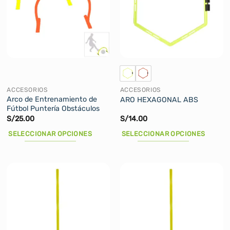
ACCESORIOS
ACCESORIOS
Arco de Entrenamiento de
ARO HEXAGONAL ABS
Fútbol Puntería Obstáculos
S/
25.00
S/
14.00
SELECCIONAR OPCIONES
SELECCIONAR OPCIONES
Este
Este
producto
producto
tiene
tiene
múltiples
múltiples
variantes.
variantes.
Las
Las
opciones
opciones
se
se