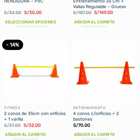
HENDIDURA – PVC
Entrenamiento 35 Cm +
Vallas Regulable – Grueso
El
El
El
El
S/
32.00
S/
30.00
S/
187.00
S/
149.00
precio
precio
precio
precio
original
actual
original
actual
SELECCIONAR OPCIONES
AÑADIR AL CARRITO
era:
es:
era:
es:
S/32.00.
S/30.00.
S/187.00.
S/149.00.
Este
producto
tiene
- 14%
múltiples
variantes.
Las
opciones
se
pueden
elegir
en
la
FITNESS
ENTRENAMIENTO
página
2 conos de 35cm con orificios
4 conos c/orificios + 2
+ 1 varilla
bastones
de
El
El
S/
37.00
S/
32.00
S/
70.00
producto
precio
precio
original
actual
AÑADIR AL CARRITO
AÑADIR AL CARRITO
era:
es: