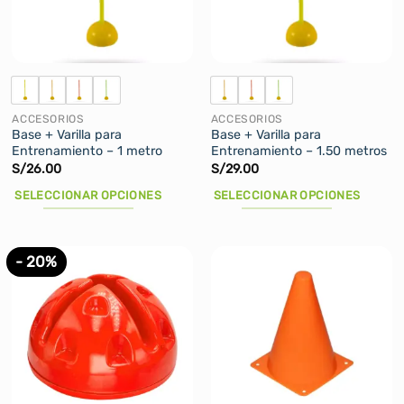
pueden
pueden
elegir
elegir
en
en
la
la
página
página
de
de
ACCESORIOS
ACCESORIOS
producto
producto
Base + Varilla para
Base + Varilla para
Entrenamiento – 1 metro
Entrenamiento – 1.50 metros
S/
26.00
S/
29.00
SELECCIONAR OPCIONES
SELECCIONAR OPCIONES
Este
Este
producto
producto
tiene
tiene
- 20%
múltiples
múltiples
variantes.
variantes.
Las
Las
opciones
opciones
se
se
pueden
pueden
elegir
elegir