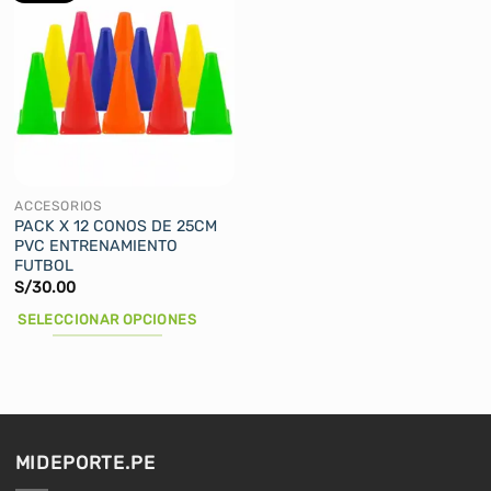
múltiples
múltiples
variantes.
variantes.
Las
Las
opciones
opciones
se
se
pueden
pueden
elegir
elegir
en
en
la
la
ACCESORIOS
página
página
PACK X 12 CONOS DE 25CM
PVC ENTRENAMIENTO
de
de
FUTBOL
producto
producto
S/
30.00
SELECCIONAR OPCIONES
Este
producto
tiene
múltiples
variantes.
MIDEPORTE.PE
Las