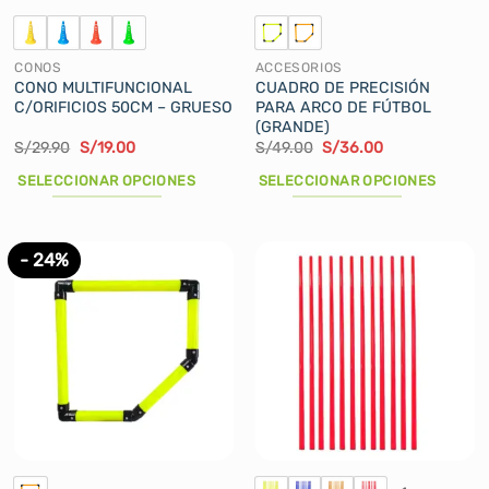
la
la
página
página
de
de
CONOS
ACCESORIOS
producto
producto
CONO MULTIFUNCIONAL
CUADRO DE PRECISIÓN
C/ORIFICIOS 50CM – GRUESO
PARA ARCO DE FÚTBOL
(GRANDE)
El
El
El
El
S/
29.90
S/
19.00
S/
49.00
S/
36.00
precio
precio
precio
precio
original
actual
original
actual
SELECCIONAR OPCIONES
SELECCIONAR OPCIONES
era:
es:
era:
es:
S/29.90.
S/19.00.
S/49.00.
S/36.00.
Este
Este
producto
producto
tiene
tiene
- 24%
múltiples
múltiples
variantes.
variantes.
Las
Las
opciones
opciones
se
se
pueden
pueden
elegir
elegir
en
en
la
la