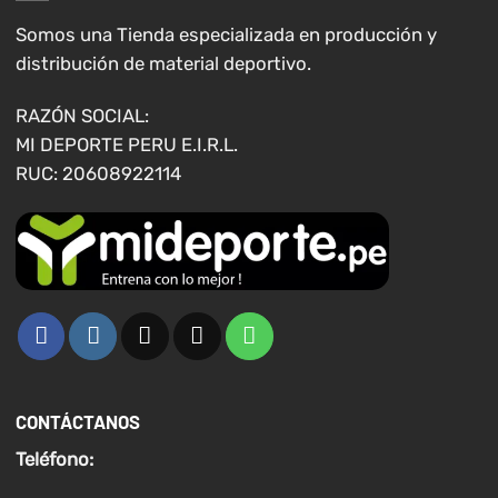
opciones
se
Somos una Tienda especializada en producción y
pueden
distribución de material deportivo.
elegir
en
RAZÓN SOCIAL:
la
MI DEPORTE PERU E.I.R.L.
página
RUC: 20608922114
de
producto
CONTÁCTANOS
Teléfono: