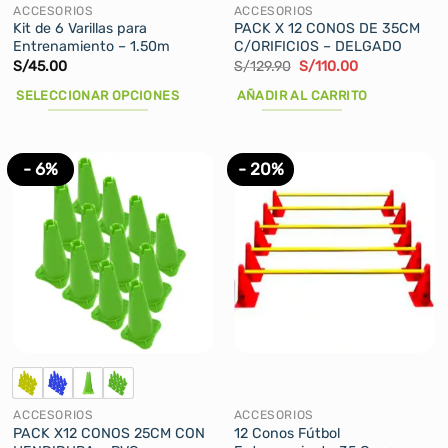
de
de
ACCESORIOS
ACCESORIOS
producto
producto
Kit de 6 Varillas para
PACK X 12 CONOS DE 35CM
Entrenamiento – 1.50m
C/ORIFICIOS – DELGADO
El
El
S/
45.00
S/
129.90
S/
110.00
precio
precio
original
actual
SELECCIONAR OPCIONES
AÑADIR AL CARRITO
era:
es:
S/129.90.
S/110.00.
Este
producto
tiene
- 6%
- 20%
múltiples
variantes.
Las
opciones
se
pueden
elegir
en
la
página
de
ACCESORIOS
ACCESORIOS
producto
PACK X12 CONOS 25CM CON
12 Conos Fútbol