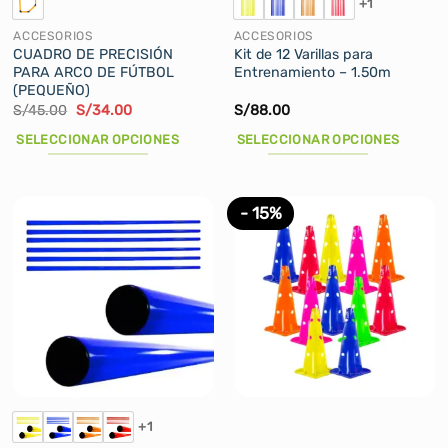
+1
página
página
de
de
ACCESORIOS
ACCESORIOS
producto
producto
CUADRO DE PRECISIÓN
Kit de 12 Varillas para
PARA ARCO DE FÚTBOL
Entrenamiento – 1.50m
(PEQUEÑO)
El
El
S/
45.00
S/
34.00
S/
88.00
precio
precio
original
actual
SELECCIONAR OPCIONES
SELECCIONAR OPCIONES
era:
es:
S/45.00.
S/34.00.
Este
Este
producto
producto
tiene
tiene
- 15%
múltiples
múltiples
variantes.
variantes.
Las
Las
opciones
opciones
se
se
pueden
pueden
elegir
elegir
en
en
la
la
+1
página
página