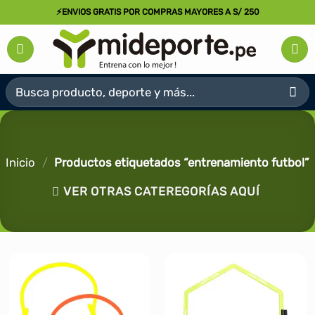
Saltar
⚡ENVIOS GRATIS POR COMPRAS MAYORES A S/ 250
al
contenido
Buscar
por:
Inicio
/
Productos etiquetados “entrenamiento futbol”
VER OTRAS CATEREGORÍAS AQUÍ