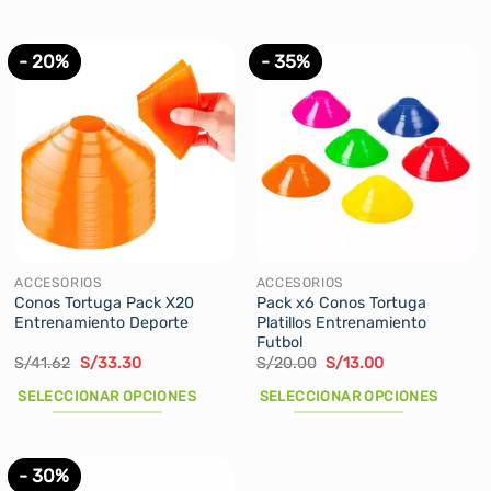
S/37.00.
S/32.00.
- 20%
- 35%
ACCESORIOS
ACCESORIOS
Conos Tortuga Pack X20
Pack x6 Conos Tortuga
Entrenamiento Deporte
Platillos Entrenamiento
Futbol
El
El
El
El
S/
41.62
S/
33.30
S/
20.00
S/
13.00
precio
precio
precio
precio
original
actual
original
actual
SELECCIONAR OPCIONES
SELECCIONAR OPCIONES
era:
es:
era:
es:
S/41.62.
S/33.30.
S/20.00.
S/13.00.
Este
Este
producto
producto
tiene
tiene
- 30%