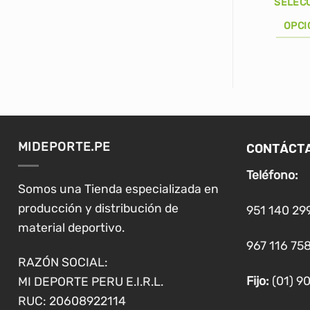
SELEC
OPCI
Este
producto
tiene
múltiples
variantes.
Las
CONTÁCT
MIDEPORTE.PE
opciones
se
Teléfono:
pueden
Somos una Tienda especializada en
elegir
producción y distribución de
951 140 29
en
material deportivo.
la
967 116 758
página
RAZÓN SOCIAL:
de
Fijo:
(01) 9
MI DEPORTE PERU E.I.R.L.
producto
RUC: 20608922114