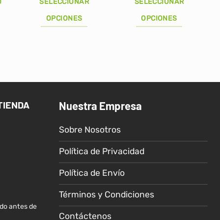
precios:
O
SELECCIONAR
SELECCIONAR
desde
S/18.00
OPCIONES
OPCIONES
hasta
S/19.00
Este
Este
producto
producto
tiene
tiene
múltiples
múltiples
variantes.
variantes.
Las
Las
TIENDA
Nuestra Empresa
opciones
opciones
se
se
Sobre Nosotros
pueden
pueden
elegir
elegir
Política de Privacidad
en
en
la
la
Política de Envío
página
página
de
de
Términos y Condiciones
producto
producto
ido antes de
Contáctenos