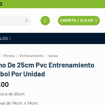
0
CARRITO /
S/
0.00
LOG
/
Fitness
/
Entrenamiento
/
Conos
no De 25cm Pvc Entrenamiento
bol Por Unidad
.00
tura de 25cm
se de 14cm. x 14cm.