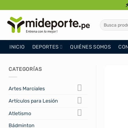
Saltar
al
contenido
Buscar
por:
INICIO
DEPORTES
QUIÉNES SOMOS
CO
CATEGORÍAS
Artes Marciales
Artículos para Lesión
Atletismo
Bádminton