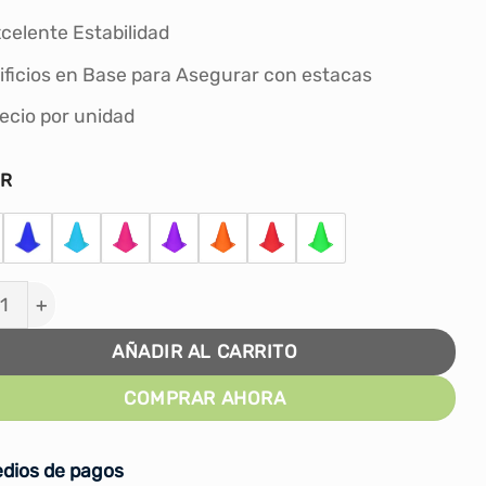
celente Estabilidad
ificios en Base para Asegurar con estacas
ecio por unidad
OR
 De 25cm Pvc Entrenamiento Futbol Por Unidad cantid
AÑADIR AL CARRITO
COMPRAR AHORA
dios de pagos