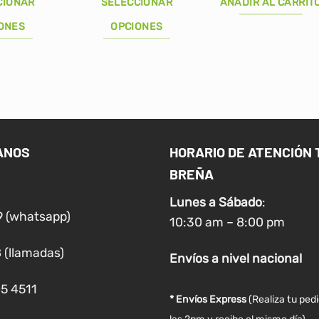
original
actual
CIONAR
SELECCIONAR
AÑADIR AL CARRIT
era:
es:
S/260.00.
S/229.00.
ONES
OPCIONES
Este
producto
tiene
múltiples
variantes.
Las
ANOS
HORARIO DE ATENCIÓN 
opciones
BREÑA
se
pueden
Lunes a
Sábado
:
elegir
9 (whatsapp)
10:30 am – 8:00 pm
en
la
 (llamadas)
Envíos
a nivel
nacional
página
de
05 4511
producto
* Envíos Express
(Realiza tu ped