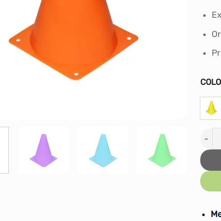
Ex
Or
Pr
COL
Cono
Me