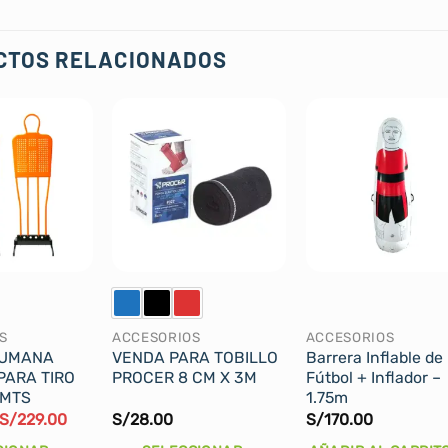
CTOS RELACIONADOS
S
ACCESORIOS
ACCESORIOS
HUMANA
VENDA PARA TOBILLO
Barrera Inflable de
PARA TIRO
PROCER 8 CM X 3M
Fútbol + Inflador –
 MTS
1.75m
El
El
S/
229.00
S/
28.00
S/
170.00
precio
precio