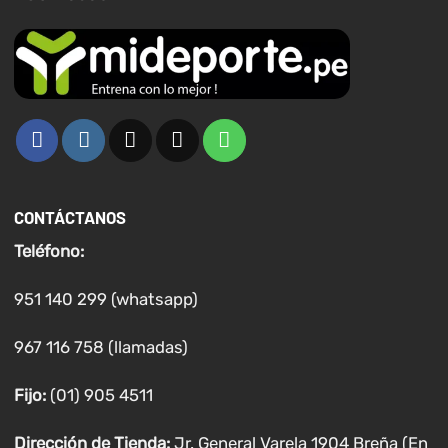
producto
producto
CONTÁCTANOS
Teléfono:
951 140 299 (whatsapp)
967 116 758 (llamadas)
Fijo:
(01) 905 4511
Dirección de Tienda:
Jr. General Varela 1904 Breña (En