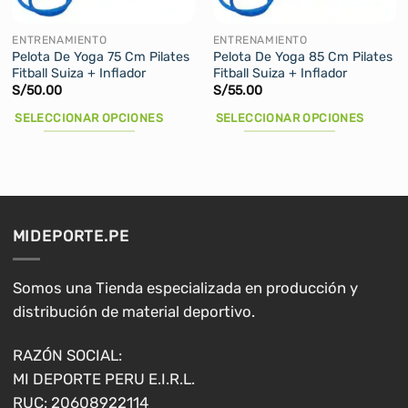
en
en
la
la
ENTRENAMIENTO
ENTRENAMIENTO
página
página
Pelota De Yoga 75 Cm Pilates
Pelota De Yoga 85 Cm Pilates
Fitball Suiza + Inflador
Fitball Suiza + Inflador
de
de
S/
50.00
S/
55.00
producto
producto
SELECCIONAR OPCIONES
SELECCIONAR OPCIONES
Este
Este
producto
producto
tiene
tiene
múltiples
múltiples
variantes.
variantes.
MIDEPORTE.PE
Las
Las
opciones
opciones
se
se
Somos una Tienda especializada en producción y
pueden
pueden
distribución de material deportivo.
elegir
elegir
en
en
RAZÓN SOCIAL:
la
la
MI DEPORTE PERU E.I.R.L.
página
página
RUC: 20608922114
de
de