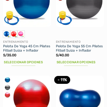
ENTRENAMIENTO
ENTRENAMIENTO
Pelota De Yoga 45 Cm Pilates
Pelota De Yoga 55 Cm Pilates
Fitball Suiza + Inflador
Fitball Suiza + Inflador
S/
35.00
S/
40.00
SELECCIONAR OPCIONES
SELECCIONAR OPCIONES
Este
Este
producto
producto
tiene
tiene
- 11%
múltiples
múltiples
variantes.
variantes.
Las
Las
opciones
opciones
se
se