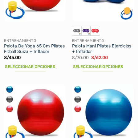
pueden
pueden
elegir
elegir
en
en
la
la
página
página
de
de
ENTRENAMIENTO
ENTRENAMIENTO
producto
producto
Pelota De Yoga 65 Cm Pilates
Pelota Mani Pilates Ejercicios
Fitball Suiza + Inflador
+ Inflador
El
El
S/
45.00
S/
70.00
S/
62.00
precio
precio
original
actual
SELECCIONAR OPCIONES
SELECCIONAR OPCIONES
era:
es:
S/70.00.
S/62.00.
Este
Este
producto
producto
tiene
tiene
múltiples
múltiples
variantes.
variantes.
Las
Las
opciones
opciones
se
se
pueden
pueden
elegir
elegir