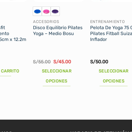
ACCESORIOS
ENTRENAMIENTO
fit
Disco Equilibrio Pilates
Pelota De Yoga 75
ento
Yoga – Medio Bosu
Pilates Fitball Suiz
5cm x 12.2m
Inflador
El
El
S/
55.00
S/
45.00
S/
50.00
precio
precio
original
actual
 CARRITO
SELECCIONAR
SELECCIONAR
era:
es:
S/55.00.
S/45.00.
OPCIONES
OPCIONES
Este
Este
producto
producto
tiene
tiene
múltiples
múltiples
variantes.
variantes.
Las
Las