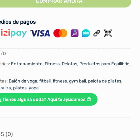
COMPRAR AHORA
dios de pagos
N/D
rías:
Entrenamiento
,
Fitness
,
Pelotas
,
Productos para Equilibrio
,
tas:
Balón de yoga
,
fitball
,
fitness
,
gym ball
,
pelota de pilates
,
 suiza
,
pilates
,
yoga
¿Tienes alguna duda? Aquí te ayudamos 😉
S (0)