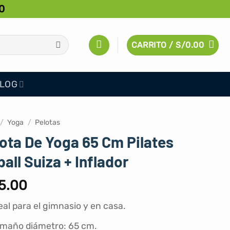
0
CARRITO /
S/
0.00
LOG
/
Yoga
/
Pelotas
ota De Yoga 65 Cm Pilates
ball Suiza + Inflador
5.00
eal para el gimnasio y en casa.
maño diámetro: 65 cm.