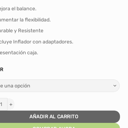
jora el balance.
mentar la flexibilidad.
rable y Resistente
cluye Inflador con adaptadores.
esentación caja.
OR
a De Yoga 65 Cm Pilates Fitball Suiza + Inflador cantida
AÑADIR AL CARRITO