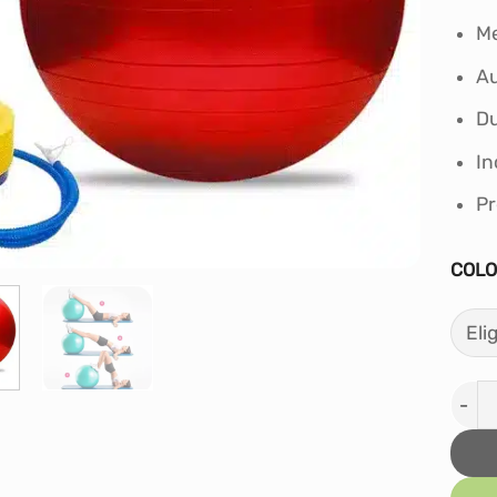
Me
Au
Du
In
Pr
COL
Pelot