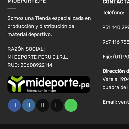
CONTÁCT
MIDEPORTE.PE
Teléfono:
Somos una Tienda especializada en
producción y distribución de
951 140 29
material deportivo.
967 116 758
RAZÓN SOCIAL:
Fijo:
(01) 9
MI DEPORTE PERU E.I.R.L.
RUC: 20608922114
Dirección d
Varela 190
cuadra de l
Email:
vent