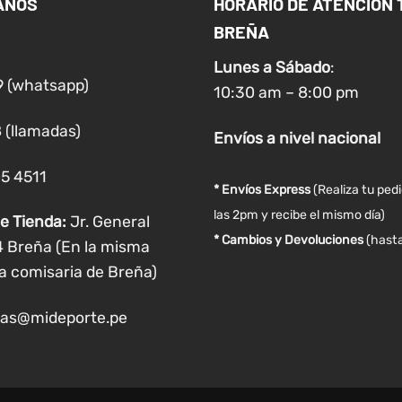
ANOS
HORARIO DE ATENCIÓN 
opciones
opciones
BREÑA
se
se
pueden
pueden
Lunes a
Sábado
:
elegir
elegir
9 (whatsapp)
10:30 am – 8:00 pm
en
en
la
la
 (llamadas)
Envíos
a nivel
nacional
página
página
de
de
05 4511
producto
producto
* Envíos Express
(Realiza tu ped
las 2pm y recibe el mismo día)
e Tienda:
Jr. General
* Cambios y Devoluciones
(hasta
4 Breña (En la misma
a comisaria de Breña)
as@mideporte.pe