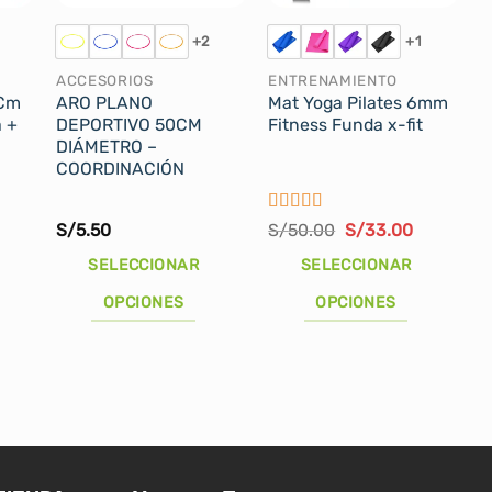
+2
+1
ACCESORIOS
ENTRENAMIENTO
 Cm
ARO PLANO
Mat Yoga Pilates 6mm
a +
DEPORTIVO 50CM
Fitness Funda x-fit
DIÁMETRO –
COORDINACIÓN
Valorado
El
El
S/
5.50
S/
50.00
S/
33.00
con
5
de 5
precio
precio
original
actual
SELECCIONAR
SELECCIONAR
era:
es:
S/50.00.
S/33.00.
OPCIONES
OPCIONES
Este
Este
producto
producto
tiene
tiene
múltiples
múltiples
variantes.
variantes.
Las
Las