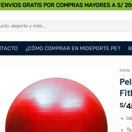
⚡ENVIOS GRATIS POR COMPRAS MAYORES A S/ 25
NTACTO
¿CÓMO COMPRAR EN MIDEPORTE.PE?
B
Inicio
Pel
Fit
S/
4
Id
Ta