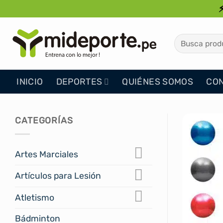
Saltar
al
contenido
Buscar
por:
INICIO
DEPORTES
QUIÉNES SOMOS
CO
CATEGORÍAS
Artes Marciales
Artículos para Lesión
Atletismo
Bádminton