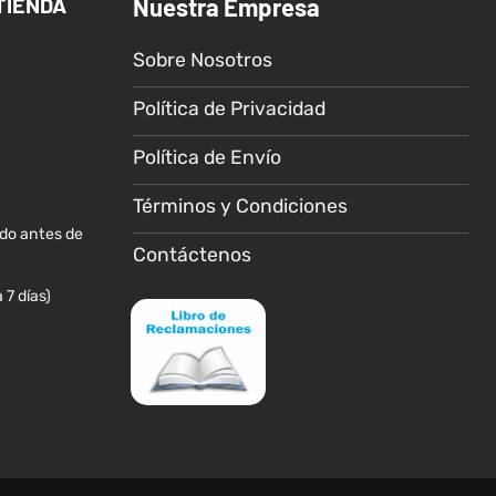
TIENDA
Nuestra Empresa
opciones
opciones
se
se
Sobre Nosotros
pueden
pueden
elegir
elegir
Política de Privacidad
en
en
la
la
Política de Envío
página
página
de
de
Términos y Condiciones
producto
producto
ido antes de
Contáctenos
 7 días)