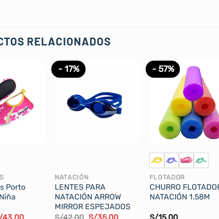
CTOS RELACIONADOS
- 17%
- 57%
S
NATACIÓN
FLOTADOR
s Porto
LENTES PARA
CHURRO FLOTADO
 Niña
NATACIÓN ARROW
NATACIÓN 1.58M
MIRROR ESPEJADOS
l
El
El
El
/
43.00
S/
42.00
S/
35.00
S/
15.00