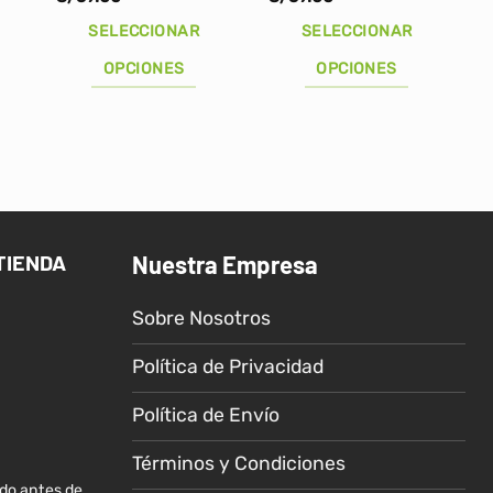
SELECCIONAR
SELECCIONAR
OPCIONES
OPCIONES
Este
Este
producto
producto
tiene
tiene
múltiples
múltiples
variantes.
variantes.
Las
Las
TIENDA
Nuestra Empresa
opciones
opciones
se
se
Sobre Nosotros
pueden
pueden
elegir
elegir
Política de Privacidad
en
en
la
la
Política de Envío
página
página
de
de
Términos y Condiciones
producto
producto
ido antes de