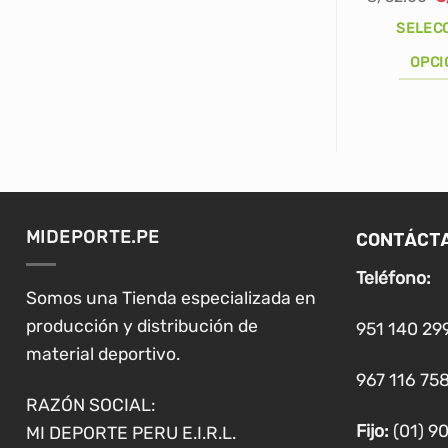
p
o
SELEC
e
S
OPCI
Este
producto
tiene
múltiples
variantes.
Las
CONTÁCT
MIDEPORTE.PE
opciones
se
Teléfono:
pueden
Somos una Tienda especializada en
elegir
producción y distribución de
951 140 29
en
material deportivo.
la
967 116 758
página
RAZÓN SOCIAL:
de
Fijo:
(01) 9
MI DEPORTE PERU E.I.R.L.
producto