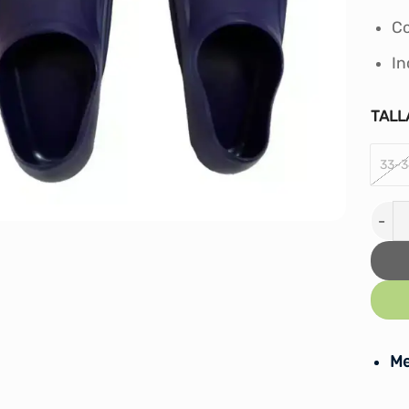
Co
In
TALL
33-3
Aleta
Me