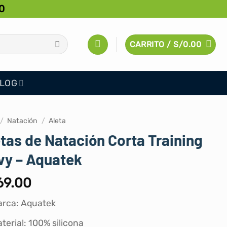
0
CARRITO /
S/
0.00
LOG
/
Natación
/
Aleta
tas de Natación Corta Training
vy – Aquatek
69.00
rca: Aquatek
terial: 100% silicona