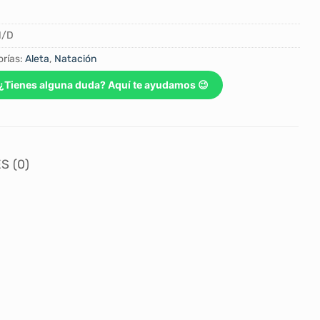
N/D
rías:
Aleta
,
Natación
¿Tienes alguna duda? Aquí te ayudamos 😉
S (0)