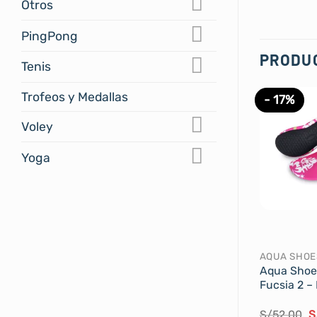
Otros
PingPong
PRODU
Tenis
Trofeos y Medallas
- 17%
Voley
Yoga
AQUA SHOE
Aqua Shoe
Fucsia 2 –
E
S/
52.00
S