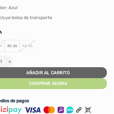
lor: Azul
cluye bolsa de transporte
A
4
35-36
45-46
s de Natación Corta Training Navy - Aquatek cantidad
AÑADIR AL CARRITO
COMPRAR AHORA
dios de pagos