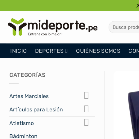
Saltar
al
contenido
Buscar
por:
INICIO
DEPORTES
QUIÉNES SOMOS
CO
CATEGORÍAS
Artes Marciales
Artículos para Lesión
Atletismo
Bádminton