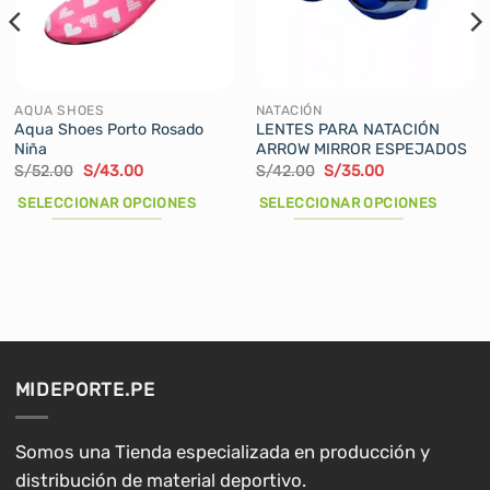
AQUA SHOES
NATACIÓN
Aqua Shoes Porto Rosado
LENTES PARA NATACIÓN
Niña
ARROW MIRROR ESPEJADOS
El
El
El
El
S/
52.00
S/
43.00
S/
42.00
S/
35.00
precio
precio
precio
precio
original
actual
original
actual
SELECCIONAR OPCIONES
SELECCIONAR OPCIONES
era:
es:
era:
es:
S/52.00.
S/43.00.
S/42.00.
S/35.00.
Este
Este
producto
producto
tiene
tiene
múltiples
múltiples
variantes.
variantes.
Las
Las
opciones
opciones
MIDEPORTE.PE
se
se
pueden
pueden
elegir
elegir
Somos una Tienda especializada en producción y
en
en
distribución de material deportivo.