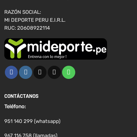
la
la
página
página
RAZÓN SOCIAL:
de
de
MI DEPORTE PERU E.I.R.L.
producto
producto
RUC: 20608922114
CONTÁCTANOS
Teléfono:
951 140 299 (whatsapp)
967 116 758 (llamadas)