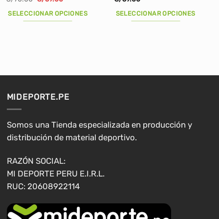
precio
precio
original
actual
SELECCIONAR OPCIONES
SELECCIONAR OPCIONES
era:
es:
S/70.00.
S/59.00.
Este
Este
producto
producto
tiene
tiene
múltiples
múltiples
variantes.
variantes.
Las
Las
opciones
opciones
MIDEPORTE.PE
se
se
pueden
pueden
elegir
elegir
Somos una Tienda especializada en producción y
en
en
distribución de material deportivo.
la
la
página
página
RAZÓN SOCIAL:
de
de
MI DEPORTE PERU E.I.R.L.
producto
producto
RUC: 20608922114