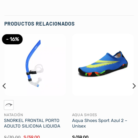
PRODUCTOS RELACIONADOS
- 16%
NATACIÓN
AQUA SHOES
SNORKEL FRONTAL PORTO
Aqua Shoes Sport Azul 2 –
ADULTO SILICONA LIQUIDA
Unisex
El
El
S/
70.00
S/
59.00
S/
59.00