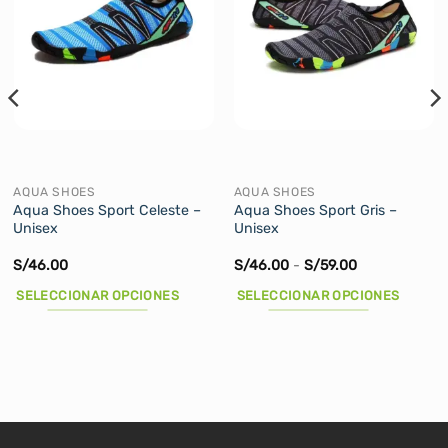
AQUA SHOES
AQUA SHOES
Aqua Shoes Sport Celeste –
Aqua Shoes Sport Gris –
Unisex
Unisex
Rango
S/
46.00
S/
46.00
-
S/
59.00
de
precios:
SELECCIONAR OPCIONES
SELECCIONAR OPCIONES
desde
S/46.00
Este
Este
hasta
producto
producto
S/59.00
tiene
tiene
múltiples
múltiples
variantes.
variantes.
Las
Las