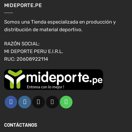
opciones
opciones
MIDEPORTE.PE
se
se
pueden
pueden
elegir
elegir
Somos una Tienda especializada en producción y
en
en
distribución de material deportivo.
la
la
página
página
RAZÓN SOCIAL:
de
de
MI DEPORTE PERU E.I.R.L.
producto
producto
RUC: 20608922114
CONTÁCTANOS