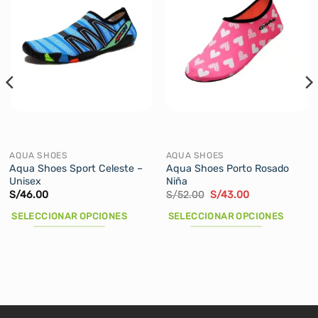
AQUA SHOES
AQUA SHOES
Aqua Shoes Sport Celeste –
Aqua Shoes Porto Rosado
Unisex
Niña
El
El
S/
46.00
S/
52.00
S/
43.00
precio
precio
original
actual
SELECCIONAR OPCIONES
SELECCIONAR OPCIONES
era:
es:
S/52.00.
S/43.00.
Este
Este
producto
producto
tiene
tiene
múltiples
múltiples
variantes.
variantes.
Las
Las