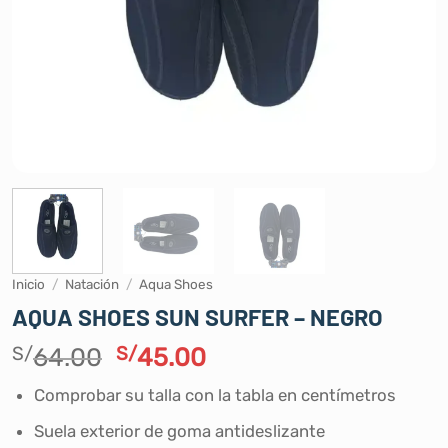
Inicio
/
Natación
/
Aqua Shoes
AQUA SHOES SUN SURFER – NEGRO
El
El
S/
64.00
S/
45.00
precio
precio
Comprobar su talla con la tabla en centímetros
original
actual
era:
es:
Suela exterior de goma antideslizante