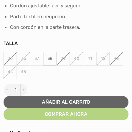
S/64.00.
S/45.00.
Cordón ajustable fácil y seguro.
Parte textil en neopreno.
Con cordón en la parte trasera.
TALLA
35
36
37
38
39
40
41
42
43
44
45
AQUA SHOES SUN SURFER - NEGRO cantidad
AÑADIR AL CARRITO
COMPRAR AHORA