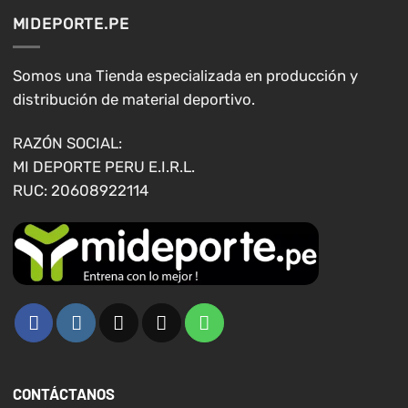
opciones
opciones
MIDEPORTE.PE
se
se
pueden
pueden
elegir
elegir
Somos una Tienda especializada en producción y
en
en
distribución de material deportivo.
la
la
página
página
RAZÓN SOCIAL:
de
de
MI DEPORTE PERU E.I.R.L.
producto
producto
RUC: 20608922114
CONTÁCTANOS