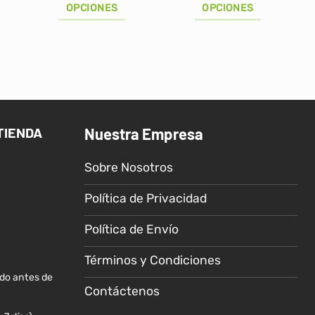
/43.00.
S/46.00
OPCIONES
OPCIONES
hasta
S/59.00
Este
Este
producto
producto
tiene
tiene
múltiples
múltiples
variantes.
variantes.
Las
Las
TIENDA
Nuestra Empresa
opciones
opciones
se
se
Sobre Nosotros
pueden
pueden
elegir
elegir
Política de Privacidad
en
en
la
la
Política de Envío
página
página
de
de
Términos y Condiciones
producto
producto
ido antes de
Contáctenos