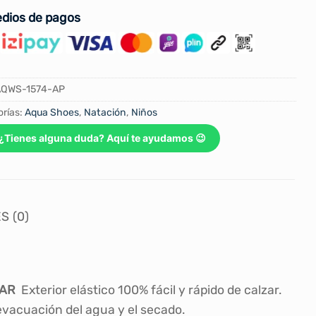
dios de pagos
AQWS-1574-AP
rías:
Aqua Shoes
,
Natación
,
Niños
¿Tienes alguna duda? Aquí te ayudamos 😉
S (0)
TAR
Exterior elástico 100% fácil y rápido de calzar.
evacuación del agua y el secado.