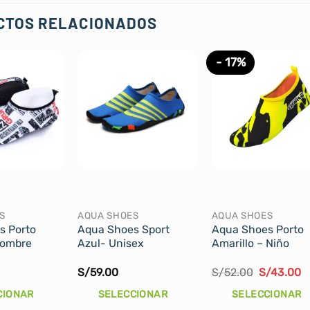
CTOS RELACIONADOS
- 17%
S
AQUA SHOES
AQUA SHOES
s Porto
Aqua Shoes Sport
Aqua Shoes Porto
Hombre
Azul- Unisex
Amarillo – Niño
El
E
S/
59.00
S/
52.00
S/
43.00
precio
p
original
a
CIONAR
SELECCIONAR
SELECCIONAR
era:
e