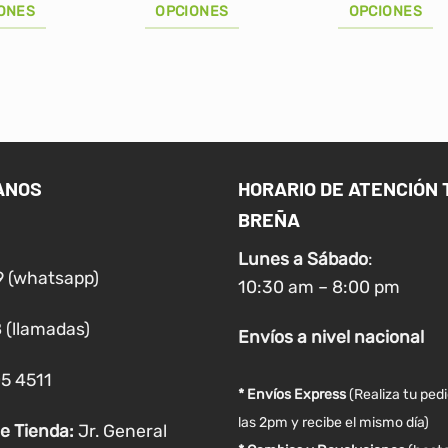
S/52.00.
S
ONES
OPCIONES
OPCIONES
Este
Este
producto
producto
tiene
tiene
múltiples
múltiples
variantes.
variantes.
Las
Las
ANOS
HORARIO DE ATENCIÓN 
opciones
opciones
BREÑA
se
se
pueden
pueden
Lunes a
Sábado
:
elegir
elegir
9 (whatsapp)
10:30 am – 8:00 pm
en
en
la
la
 (llamadas)
Envíos
a nivel
nacional
página
página
de
de
05 4511
producto
producto
* Envíos Express
(Realiza tu ped
las 2pm y recibe el mismo día)
e Tienda:
Jr. General