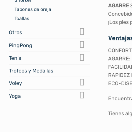
Snorkel
AGARRE
S
Tapones de oreja
Concebido
Toallas
¡Los pies 
Otros
Ventajas
PingPong
CONFORT: 
Tenis
AGARRE: S
FACILIDAD
Trofeos y Medallas
RAPIDEZ D
Voley
ECO-DISE
Yoga
Encuentr
Tienes al