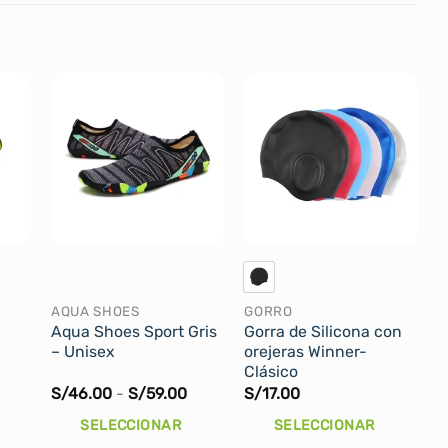
AQUA SHOES
GORRO
Aqua Shoes Sport Gris
Gorra de Silicona con
– Unisex
orejeras Winner-
Clásico
l
Rango
S/
46.00
-
S/
59.00
S/
17.00
recio
de
ctual
precios:
SELECCIONAR
SELECCIONAR
s:
desde