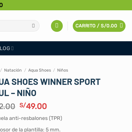
0
CARRITO /
S/
0.00
LOG
/
Natación
/
Aqua Shoes
/
Niños
UA SHOES WINNER SPORT
UL – NIÑO
El
El
2.00
S/
49.00
precio
precio
ela anti-resbalones (TPR)
original
actual
era:
es:
osor de la plantilla: 5 mm.