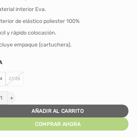
S/52.00.
S/49.00.
terial interior Eva.
terior de elástico poliester 100%
cil y rápido colocación.
cluye empaque (cartuchera).
A
4
27/28
 SHOES WINNER SPORT AZUL - NIÑO cantidad
AÑADIR AL CARRITO
COMPRAR AHORA