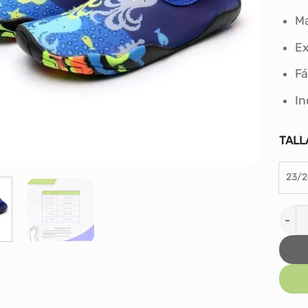
Ma
Ex
Fá
In
TALL
23/2
AQUA