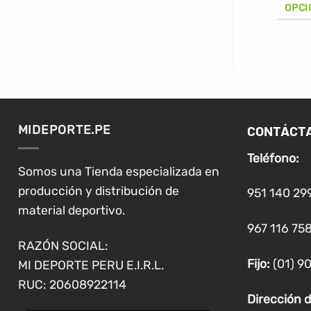
OPCI
Este
producto
tiene
múltiples
variantes.
Las
CONTÁCT
MIDEPORTE.PE
opciones
se
Teléfono:
pueden
Somos una Tienda especializada en
elegir
producción y distribución de
951 140 29
en
material deportivo.
la
967 116 758
página
RAZÓN SOCIAL:
de
Fijo:
(01) 9
MI DEPORTE PERU E.I.R.L.
producto
RUC: 20608922114
Dirección d