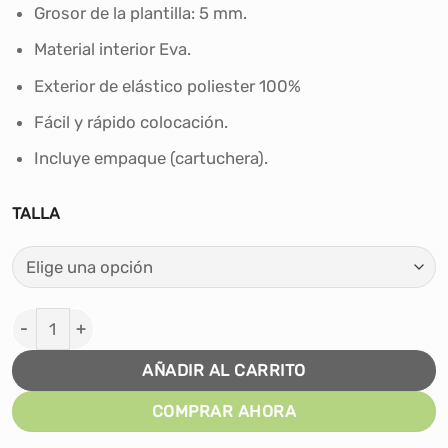
era:
es:
Grosor de la plantilla: 5 mm.
S/52.00.
S/43.00.
Material interior Eva.
Exterior de elástico poliester 100%
Fácil y rápido colocación.
Incluye empaque (cartuchera).
TALLA
Aqua Shoes Porto Estrellas Unisex para niños cantidad
AÑADIR AL CARRITO
COMPRAR AHORA