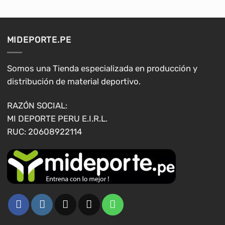
múltiples
múltiples
variantes.
variantes.
Las
Las
opciones
opciones
MIDEPORTE.PE
se
se
pueden
pueden
elegir
elegir
Somos una Tienda especializada en producción y
en
en
distribución de material deportivo.
la
la
página
página
RAZÓN SOCIAL:
de
de
MI DEPORTE PERU E.I.R.L.
producto
producto
RUC: 20608922114