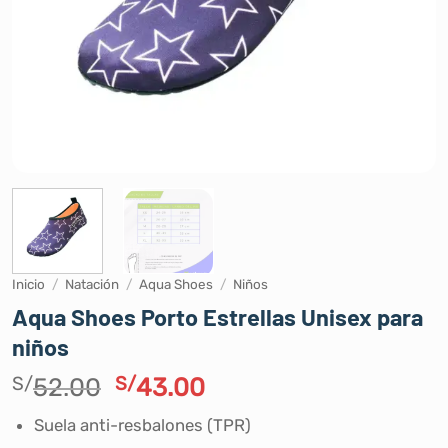
Inicio
/
Natación
/
Aqua Shoes
/
Niños
Aqua Shoes Porto Estrellas Unisex para
niños
El
El
S/
52.00
S/
43.00
precio
precio
Suela anti-resbalones (TPR)
original
actual