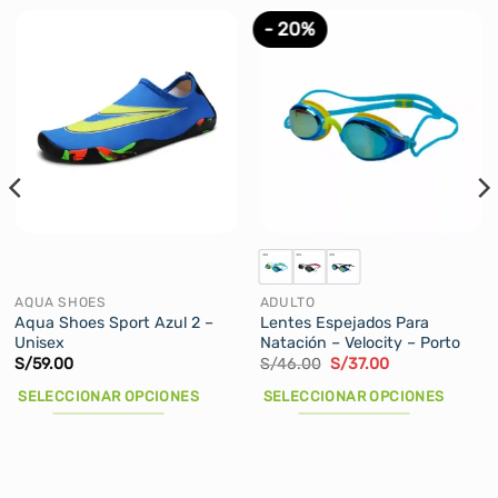
- 20%
AQUA SHOES
ADULTO
Aqua Shoes Sport Azul 2 –
Lentes Espejados Para
Unisex
Natación – Velocity – Porto
El
El
S/
59.00
S/
46.00
S/
37.00
precio
precio
original
actual
SELECCIONAR OPCIONES
SELECCIONAR OPCIONES
era:
es:
S/46.00.
S/37.00.
Este
Este
producto
producto
tiene
tiene