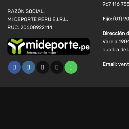
la
967 116 758
página
RAZÓN SOCIAL:
de
Fijo:
(01) 9
MI DEPORTE PERU E.I.R.L.
producto
RUC: 20608922114
Dirección d
Varela 190
cuadra de l
Email:
vent