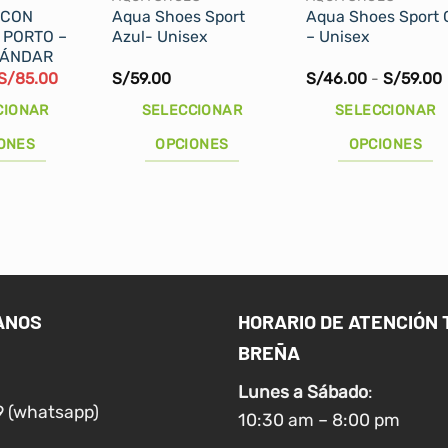
 CON
Aqua Shoes Sport
Aqua Shoes Sport G
 PORTO –
Azul- Unisex
– Unisex
TÁNDAR
El
El
S/
85.00
S/
59.00
S/
46.00
-
S/
59.00
precio
precio
original
actual
p
CIONAR
SELECCIONAR
SELECCIONAR
era:
es:
S/100.00.
S/85.00.
ONES
OPCIONES
OPCIONES
Este
Este
producto
producto
tiene
tiene
múltiples
múltiples
variantes.
variantes.
Las
Las
ANOS
HORARIO DE ATENCIÓN 
opciones
opciones
BREÑA
se
se
pueden
pueden
Lunes a
Sábado
:
elegir
elegir
9 (whatsapp)
10:30 am – 8:00 pm
en
en