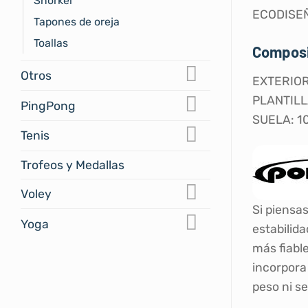
Snorkel
ECODISEÑ
Tapones de oreja
Toallas
Composi
Otros
EXTERIOR 
PLANTILLA
PingPong
SUELA: 1
Tenis
Trofeos y Medallas
Voley
Si piensa
Yoga
estabilid
más fiabl
incorpora
peso ni se