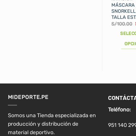
MÁSCARA
SNORKELL
TALLA ES
S/
100.00
SELEC
OPCI
Este
producto
tiene
múltiples
variantes.
Las
CONTÁCT
MIDEPORTE.PE
opciones
se
Teléfono:
pueden
Somos una Tienda especializada en
elegir
producción y distribución de
951 140 29
en
material deportivo.