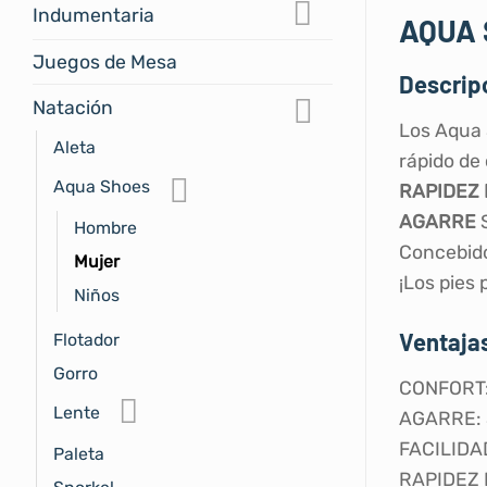
Indumentaria
AQUA 
Juegos de Mesa
Descripc
Natación
Los Aqua 
Aleta
rápido de 
Aqua Shoes
RAPIDEZ
AGARRE
S
Hombre
Concebido
Mujer
¡Los pies 
Niños
Ventajas
Flotador
Gorro
CONFORT: 
Lente
AGARRE: S
FACILIDAD
Paleta
RAPIDEZ D