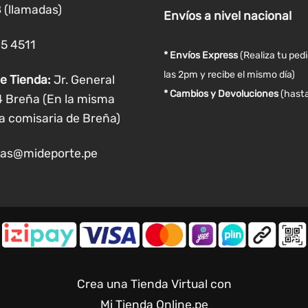
la
la
 (llamadas)
Envíos
a nivel
nacional
página
página
de
de
05 4511
producto
producto
* Envíos Express
(Realiza tu ped
las 2pm y recibe el mismo día)
e Tienda:
Jr. General
* Cambios y Devoluciones
(hasta
4 Breña (En la misma
a comisaria de Breña)
as@mideporte.pe
Crea una Tienda Virtual con
Mi Tienda Online.pe