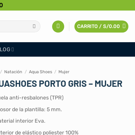
0
CARRITO /
S/
0.00
LOG
/
Natación
/
Aqua Shoes
/
Mujer
UASHOES PORTO GRIS – MUJER
ela anti-resbalones (TPR)
osor de la plantilla: 5 mm.
terial interior Eva.
terior de elástico poliester 100%