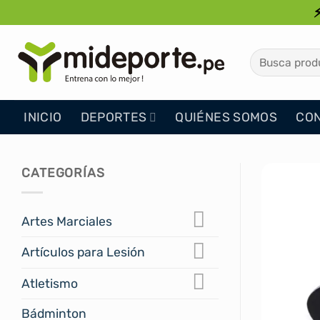
Saltar
al
contenido
Buscar
por:
INICIO
DEPORTES
QUIÉNES SOMOS
CO
CATEGORÍAS
Artes Marciales
Artículos para Lesión
Atletismo
Bádminton