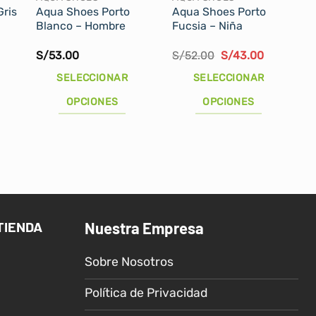
ris
Aqua Shoes Porto
Aqua Shoes Porto
Blanco – Hombre
Fucsia – Niña
Rango
El
El
S/
53.00
S/
52.00
S/
43.00
de
precio
precio
recios:
original
actual
SELECCIONAR
SELECCIONAR
desde
era:
es:
S/46.00
S/52.00.
S/43.00.
OPCIONES
OPCIONES
hasta
S/59.00
Este
Este
producto
producto
tiene
tiene
múltiples
múltiples
variantes.
variantes.
Las
Las
TIENDA
Nuestra Empresa
opciones
opciones
se
se
Sobre Nosotros
pueden
pueden
elegir
elegir
Política de Privacidad
en
en