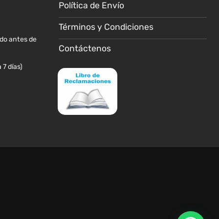
la
la
Política de Envío
página
página
de
de
Términos y Condiciones
producto
producto
ido antes de
Contáctenos
 7 días)