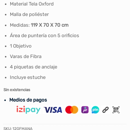
era:
es:
Material Tela Oxford
S/99.90.
S/80.00.
Malla de poliéster
Medidas:
119 X 70 X 70 cm
Área de puntería con 5 orificios
1 Objetivo
Varas de Fibra
4 piquetas de anclaje
Incluye estuche
Sin existencias
Medios de pagos
SKU:
12GFMANA