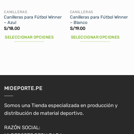
CANILLERAS
CANILLERAS
Canilleras para Fútbol Winner
Canilleras para Fútbol Winner
– Azul
– Blanco
S/
18.00
S/
19.00
SELECCIONAR OPCIONES
SELECCIONAR OPCIONES
Este
Este
producto
producto
tiene
tiene
múltiples
múltiples
variantes.
variantes.
Las
Las
opciones
opciones
MIDEPORTE.PE
se
se
pueden
pueden
elegir
elegir
Somos una Tienda especializada en producción y
en
en
distribución de material deportivo.
la
la
página
página
RAZÓN SOCIAL:
de
de