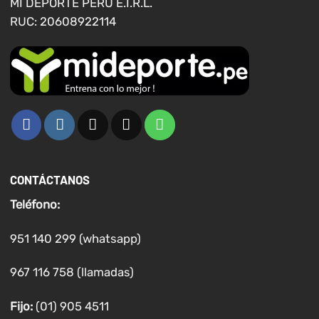
MI DEPORTE PERU E.I.R.L.
producto
producto
RUC: 20608922114
CONTÁCTANOS
Teléfono:
951 140 299 (whatsapp)
967 116 758 (llamadas)
Fijo:
(01) 905 4511