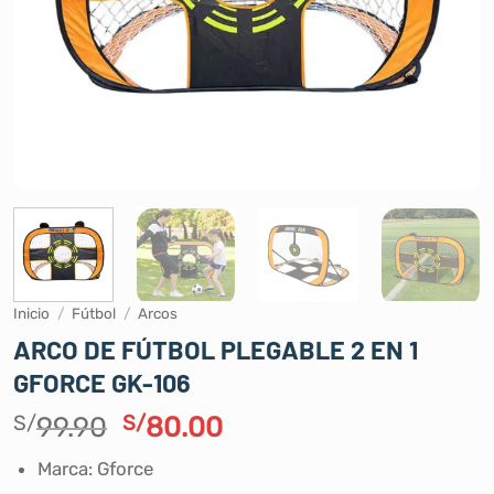
Inicio
/
Fútbol
/
Arcos
ARCO DE FÚTBOL PLEGABLE 2 EN 1
GFORCE GK-106
El
El
S/
99.90
S/
80.00
precio
precio
Marca: Gforce
original
actual