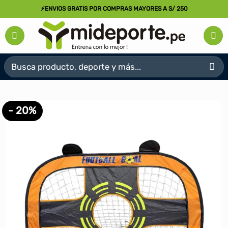
Saltar
⚡ENVIOS GRATIS POR COMPRAS MAYORES A S/ 250
al
contenido
Buscar
por:
- 20%